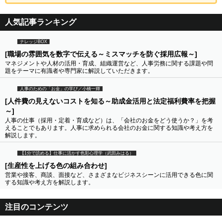
人気記事ランキング
ナレッジBOX
[職場の雰囲気を数字で伝える～ミスマッチを防ぐ採用広報～]
マネジメントや人材の活用・育成、組織運営など、人事労務に関する課題や問
題をテーマに有識者や専門家に解説していただきます。
人事のための「お金」の学び／小橋一輝
[人件費の見えないコストを知る～助成金活用と法定福利費率を把握
～]
人事の仕事（採用・定着・育成など）は、「会社のお金をどう使うか？」を考
えることでもあります。人事に求められる会社のお金に関する知識や考え方を
解説します。
【1分で読める】仕事に活かす色彩心理学（武田みはる）
[生産性を上げる色の組み合わせ]
営業や接客、商談、面接など、さまざまなビジネスシーンに活用できる色に関
する知識や考え方を解説します。
注目のコンテンツ