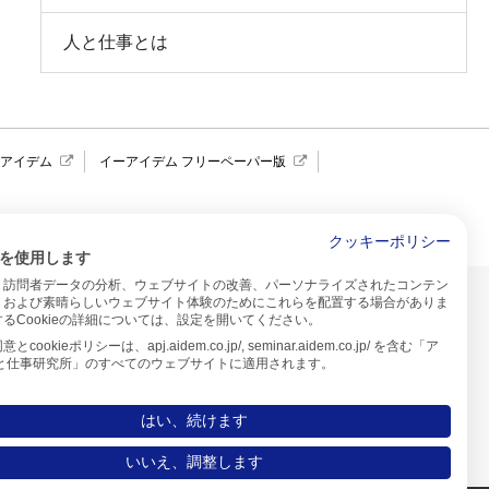
人と仕事とは
報アイデム
イーアイデム フリーペーパー版
求人広告 アイデム四国
クッキーポリシー
を使用します
、訪問者データの分析、ウェブサイトの改善、パーソナライズされたコンテン
イトのご利用について
、および素晴らしいウェブサイト体験のためにこれらを配置する場合がありま
るCookieの詳細については、設定を開いてください。
プ
cookieポリシーは、apj.aidem.co.jp/, seminar.aidem.co.jp/ を含む「ア
人と仕事研究所」のすべてのウェブサイトに適用されます。
はい、続けます
いいえ、調整します