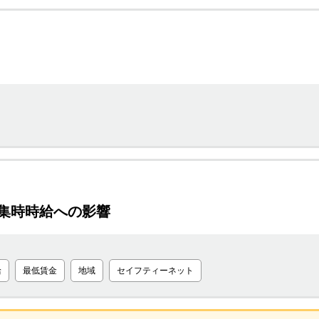
集時時給への影響
給
最低賃金
地域
セイフティーネット