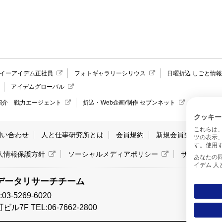
イーアイデム正社員
フォトギャラリーシリウス
日曜折込 しごと情
アイデムグローバル
紹介 戦力エージェント
折込・Web企画/制作 セブンネット
愛媛県の
クッキー
これらは
問い合わせ
人と仕事研究所とは
会員規約
新規会員登録
サ
ツの表示
す。使用す
人情報保護方針
ソーシャルメディアポリシー
サイトマッ
あなたの同意と
イデム 
データリサーチチーム
-5269-6020
7F TEL:06-7662-2800