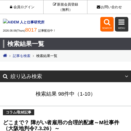
新規会員登録
会員ログイン
お問い合わせ
（無料）


8017
SEARCH
MENU
記事配信中！
2026.08.06(Thurs)
検索結果一覧
記事を検索
検索結果一覧
絞り込み検索
検索結果 98件中（1-10）
コラム/取材記事
どこまで？ 障がい者雇用の合理的配慮～M社事件
（大阪地判令7.3.26）～