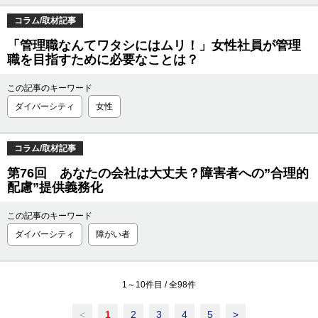
コラム/取材記事
「管理職なんてワタシにはムリ！」女性社員が管理
職を目指すために必要なことは？
この記事のキーワード
ダイバーシティ
女性
コラム/取材記事
第76回 あなたの会社は大丈夫？障害者への”合理的
配慮”提供義務化
この記事のキーワード
ダイバーシティ
障がい者
1
～
10
件目 / 全
98
件
<
1
2
3
4
5
>