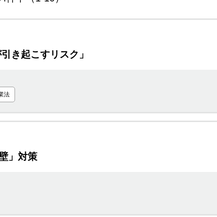
が引き起こすリスク」
業法
壁」対策