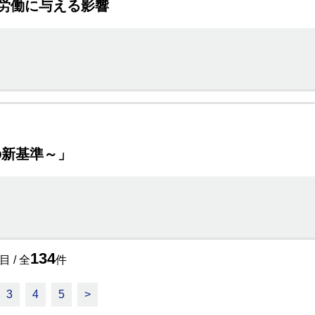
労働に与える影響
の新基準～」
134
目 / 全
件
3
4
5
>