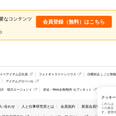
要なコンテンツ
会員登録（無料）はこちら
ら
イーアイデム正社員
フォトギャラリーシリウス
日曜折込 しごと情
アイデムグローバル
紹介 戦力エージェント
折込・Web企画/制作 セブンネット
愛媛県の
クッキー
これらは
問い合わせ
人と仕事研究所とは
会員規約
新規会員登録
サ
ツの表示
す。使用す