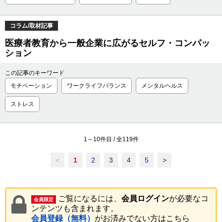
コラム/取材記事
医療者教育から一般企業に広がるセルフ・コンパッ
ション
この記事のキーワード
モチベーション
ワークライフバランス
メンタルヘルス
ストレス
1
～
10
件目 / 全
119
件
<
1
2
3
4
5
>
ご覧になるには、
会員ログイン
が必要なコ
会員限定
ンテンツも含まれます。
会員登録（無料）
がお済みでない方はこちら