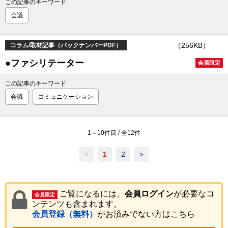
この記事のキーワード
会議
（256KB）
コラム/取材記事（バックナンバーPDF）
●ファシリテーター
会員限定
この記事のキーワード
会議
コミュニケーション
1
～
10
件目 / 全
12
件
<
1
2
>
ご覧になるには、
会員ログイン
が必要なコ
会員限定
ンテンツも含まれます。
会員登録（無料）
がお済みでない方はこちら