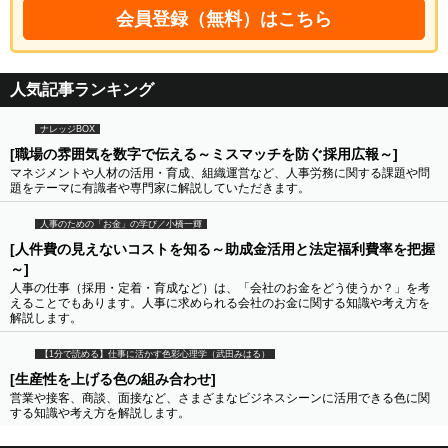
会員登録（無料）はこちら
人気記事ランキング
ナレッジBOX
[職場の雰囲気を数字で伝える～ミスマッチを防ぐ採用広報～]
マネジメントや人材の活用・育成、組織運営など、人事労務に関する課題や問
題をテーマに有識者や専門家に解説していただきます。
人事のための「お金」の学び／小橋一輝
[人件費の見えないコストを知る～助成金活用と法定福利費率を把握
～]
人事の仕事（採用・定着・育成など）は、「会社のお金をどう使うか？」を考
えることでもあります。人事に求められる会社のお金に関する知識や考え方を
解説します。
【1分で読める】仕事に活かす色彩心理学（武田みはる）
[生産性を上げる色の組み合わせ]
営業や接客、商談、面接など、さまざまなビジネスシーンに活用できる色に関
する知識や考え方を解説します。