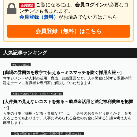
ご覧になるには、
会員ログイン
が必要なコ
会員限定
ンテンツも含まれます。
会員登録（無料）
がお済みでない方はこちら
会員登録（無料）はこちら
人気記事ランキング
ナレッジBOX
[職場の雰囲気を数字で伝える～ミスマッチを防ぐ採用広報～]
マネジメントや人材の活用・育成、組織運営など、人事労務に関する課題や問
題をテーマに有識者や専門家に解説していただきます。
人事のための「お金」の学び／小橋一輝
[人件費の見えないコストを知る～助成金活用と法定福利費率を把握
～]
人事の仕事（採用・定着・育成など）は、「会社のお金をどう使うか？」を考
えることでもあります。人事に求められる会社のお金に関する知識や考え方を
解説します。
【1分で読める】仕事に活かす色彩心理学（武田みはる）