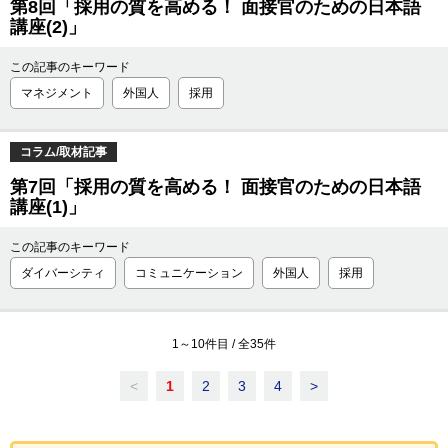
第8回「採用の質を高める！ 面接官のための日本語
講座(2)」
この記事のキーワード
マネジメント
外国人
採用
コラム/取材記事
第7回「採用の質を高める！ 面接官のための日本語
講座(1)」
この記事のキーワード
ダイバーシティ
コミュニケーション
外国人
採用
1
～
10
件目 / 全
35
件
<
1
2
3
4
>