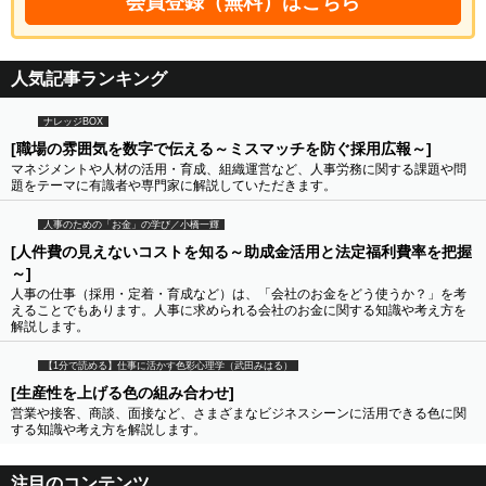
会員登録（無料）はこちら
人気記事ランキング
ナレッジBOX
[職場の雰囲気を数字で伝える～ミスマッチを防ぐ採用広報～]
マネジメントや人材の活用・育成、組織運営など、人事労務に関する課題や問
題をテーマに有識者や専門家に解説していただきます。
人事のための「お金」の学び／小橋一輝
[人件費の見えないコストを知る～助成金活用と法定福利費率を把握
～]
人事の仕事（採用・定着・育成など）は、「会社のお金をどう使うか？」を考
えることでもあります。人事に求められる会社のお金に関する知識や考え方を
解説します。
【1分で読める】仕事に活かす色彩心理学（武田みはる）
[生産性を上げる色の組み合わせ]
営業や接客、商談、面接など、さまざまなビジネスシーンに活用できる色に関
する知識や考え方を解説します。
注目のコンテンツ