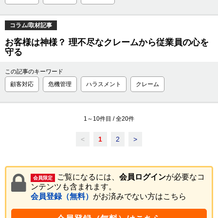
コラム/取材記事
お客様は神様？ 理不尽なクレームから従業員の心を
守る
この記事のキーワード
顧客対応
危機管理
ハラスメント
クレーム
1
～
10
件目 / 全
20
件
<
1
2
>
ご覧になるには、
会員ログイン
が必要なコ
会員限定
ンテンツも含まれます。
会員登録（無料）
がお済みでない方はこちら