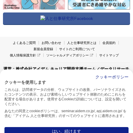
よくあるご質問
お問い合わせ
人と仕事研究所とは
会員規約
新規会員登録
サイトのご利用について
個人情報保護方針
ソーシャルメディアポリシー
サイトマップ
運営：株式会社アイデム キャリア開発支援チーム／データリサーチ
チーム
クッキーポリシー
クッキーを使用します
〒160-0022 東京都新宿区新宿1-4-10
これらは、訪問者データの分析、ウェブサイトの改善、パーソナライズされ
アイデム本社ビル TEL:03-5269-6020
たコンテンツの表示、および素晴らしいウェブサイト体験のためにこれらを
〒550-0005 大阪府大阪市西区西本町1-13-43
配置する場合があります。使用するCookieの詳細については、設定を開いて
アイデム西本町ビル7F TEL:06-7662-2800
ください。
あなたの同意とcookieポリシーは、seminar.aidem.co.jp/, apj.aidem.co.jp/ を
含む「アイデム 人と仕事研究所」のすべてのウェブサイトに適用されます。
はい、続けます