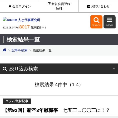
新規会員登録
会員ログイン
お問い合わせ
（無料）


8017
SEARCH
MENU
記事配信中！
2026.08.07(Fri)
検索結果一覧
記事を検索
検索結果一覧
絞り込み検索
検索結果 4件中（1-4）
コラム/取材記事
【第92回】新卒3年離職率 七五三→〇〇三に！？