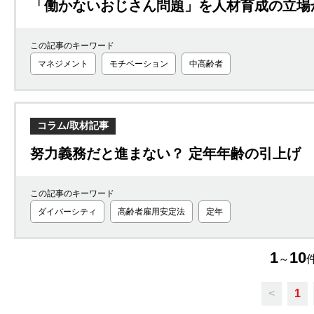
「働かないおじさん問題」を人材育成の立場
この記事のキーワード
マネジメント
モチベーション
中高齢者
コラム/取材記事
努力義務だと進まない？ 定年年齢の引上げ
この記事のキーワード
ダイバーシティ
高齢者雇用安定法
定年
1
10
～
件
<
1