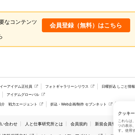
要なコンテンツ
会員登録（無料）はこちら
ら
イーアイデム正社員
フォトギャラリーシリウス
日曜折込 しごと情
アイデムグローバル
紹介 戦力エージェント
折込・Web企画/制作 セブンネット
愛媛県の
クッキー
これらは
問い合わせ
人と仕事研究所とは
会員規約
新規会員登録
サ
ツの表示
す。使用す