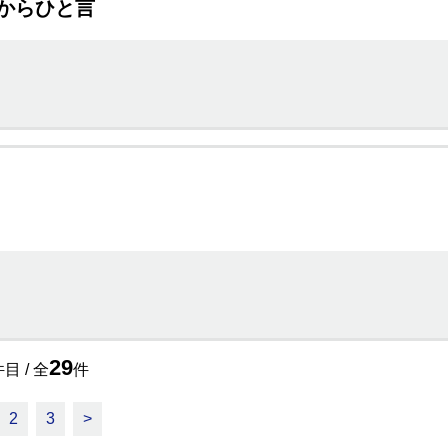
からひと言
29
目 / 全
件
2
3
>