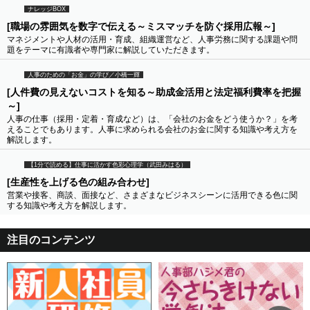
ナレッジBOX
[職場の雰囲気を数字で伝える～ミスマッチを防ぐ採用広報～]
マネジメントや人材の活用・育成、組織運営など、人事労務に関する課題や問
題をテーマに有識者や専門家に解説していただきます。
人事のための「お金」の学び／小橋一輝
[人件費の見えないコストを知る～助成金活用と法定福利費率を把握
～]
人事の仕事（採用・定着・育成など）は、「会社のお金をどう使うか？」を考
えることでもあります。人事に求められる会社のお金に関する知識や考え方を
解説します。
【1分で読める】仕事に活かす色彩心理学（武田みはる）
[生産性を上げる色の組み合わせ]
営業や接客、商談、面接など、さまざまなビジネスシーンに活用できる色に関
する知識や考え方を解説します。
注目のコンテンツ