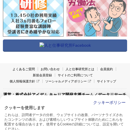
よくあるご質問
お問い合わせ
人と仕事研究所とは
会員規約
新規会員登録
サイトのご利用について
個人情報保護方針
ソーシャルメディアポリシー
サイトマップ
運営：株式会社アイデム キャリア開発支援チーム／データリサーチ
チーム
クッキーポリシー
クッキーを使用します
〒160-0022 東京都新宿区新宿1-4-10
これらは、訪問者データの分析、ウェブサイトの改善、パーソナライズされ
アイデム本社ビル TEL:03-5269-6020
たコンテンツの表示、および素晴らしいウェブサイト体験のためにこれらを
〒550-0005 大阪府大阪市西区西本町1-13-43
配置する場合があります。使用するCookieの詳細については、設定を開いて
アイデム西本町ビル7F TEL:06-7662-2800
ください。