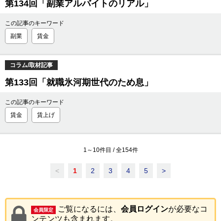
第134回「副業アルバイトのリアル」
この記事のキーワード
副業
賃金
コラム/取材記事
第133回「就職氷河期世代のため息」
この記事のキーワード
賃金
賃上げ
1
～
10
件目 / 全
154
件
<
1
2
3
4
5
>
ご覧になるには、
会員ログイン
が必要なコ
会員限定
ンテンツも含まれます。