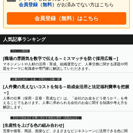
会員登録（無料）
がお済みでない方はこちら
会員登録（無料）はこちら
人気記事ランキング
ナレッジBOX
[職場の雰囲気を数字で伝える～ミスマッチを防ぐ採用広報～]
マネジメントや人材の活用・育成、組織運営など、人事労務に関する課題や問
題をテーマに有識者や専門家に解説していただきます。
人事のための「お金」の学び／小橋一輝
[人件費の見えないコストを知る～助成金活用と法定福利費率を把握
～]
人事の仕事（採用・定着・育成など）は、「会社のお金をどう使うか？」を考
えることでもあります。人事に求められる会社のお金に関する知識や考え方を
解説します。
【1分で読める】仕事に活かす色彩心理学（武田みはる）
[生産性を上げる色の組み合わせ]
営業や接客、商談、面接など、さまざまなビジネスシーンに活用できる色に関