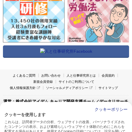
よくあるご質問
お問い合わせ
人と仕事研究所とは
会員規約
新規会員登録
サイトのご利用について
個人情報保護方針
ソーシャルメディアポリシー
サイトマップ
運営：株式会社アイデム キャリア開発支援チーム／データリサーチ
チーム
クッキーポリシー
クッキーを使用します
〒160-0022 東京都新宿区新宿1-4-10
これらは、訪問者データの分析、ウェブサイトの改善、パーソナライズされ
アイデム本社ビル TEL:03-5269-6020
たコンテンツの表示、および素晴らしいウェブサイト体験のためにこれらを
〒550-0005 大阪府大阪市西区西本町1-13-43
配置する場合があります。使用するCookieの詳細については、設定を開いて