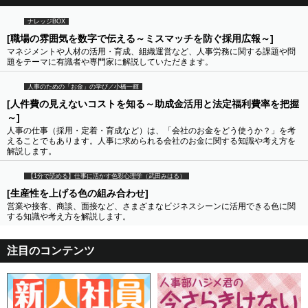
ナレッジBOX
[職場の雰囲気を数字で伝える～ミスマッチを防ぐ採用広報～]
マネジメントや人材の活用・育成、組織運営など、人事労務に関する課題や問
題をテーマに有識者や専門家に解説していただきます。
人事のための「お金」の学び／小橋一輝
[人件費の見えないコストを知る～助成金活用と法定福利費率を把握
～]
人事の仕事（採用・定着・育成など）は、「会社のお金をどう使うか？」を考
えることでもあります。人事に求められる会社のお金に関する知識や考え方を
解説します。
【1分で読める】仕事に活かす色彩心理学（武田みはる）
[生産性を上げる色の組み合わせ]
営業や接客、商談、面接など、さまざまなビジネスシーンに活用できる色に関
する知識や考え方を解説します。
注目のコンテンツ