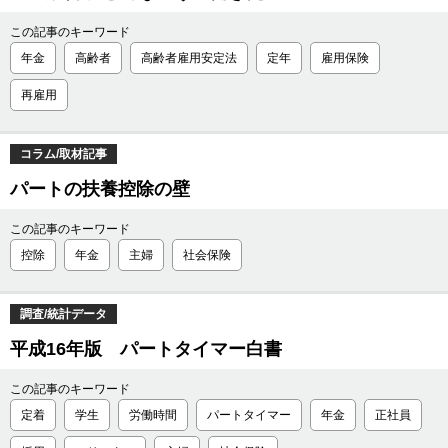
この記事のキーワード
年金
高齢者
高齢者雇用安定法
定年
雇用保険
再雇用
コラム/取材記事
パートの扶養控除の壁
この記事のキーワード
控除
年金
主婦
社会保険
調査/統計データ
平成16年版 パートタイマー白書
この記事のキーワード
定着
学生
労働時間
パートタイマー
年金
正社員