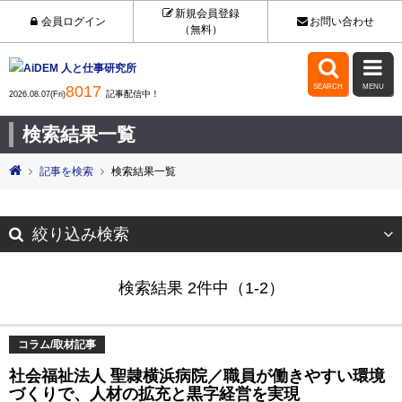
新規会員登録
会員ログイン
お問い合わせ
（無料）


8017
SEARCH
MENU
記事配信中！
2026.08.07(Fri)
検索結果一覧
記事を検索
検索結果一覧
絞り込み検索
検索結果 2件中（1-2）
コラム/取材記事
社会福祉法人 聖隷横浜病院／職員が働きやすい環境
づくりで、人材の拡充と黒字経営を実現