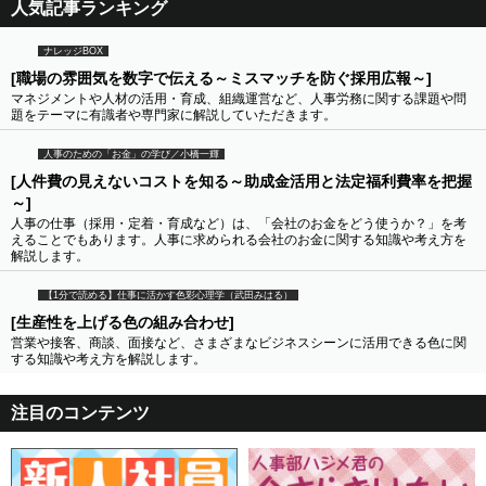
人気記事ランキング
ナレッジBOX
[職場の雰囲気を数字で伝える～ミスマッチを防ぐ採用広報～]
マネジメントや人材の活用・育成、組織運営など、人事労務に関する課題や問
題をテーマに有識者や専門家に解説していただきます。
人事のための「お金」の学び／小橋一輝
[人件費の見えないコストを知る～助成金活用と法定福利費率を把握
～]
人事の仕事（採用・定着・育成など）は、「会社のお金をどう使うか？」を考
えることでもあります。人事に求められる会社のお金に関する知識や考え方を
解説します。
【1分で読める】仕事に活かす色彩心理学（武田みはる）
[生産性を上げる色の組み合わせ]
営業や接客、商談、面接など、さまざまなビジネスシーンに活用できる色に関
する知識や考え方を解説します。
注目のコンテンツ