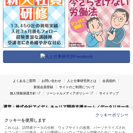
よくあるご質問
お問い合わせ
人と仕事研究所とは
会員規約
新規会員登録
サイトのご利用について
個人情報保護方針
ソーシャルメディアポリシー
サイトマップ
運営：株式会社アイデム キャリア開発支援チーム／データリサーチ
チーム
クッキーポリシー
クッキーを使用します
〒160-0022 東京都新宿区新宿1-4-10
これらは、訪問者データの分析、ウェブサイトの改善、パーソナライズされ
アイデム本社ビル TEL:03-5269-6020
たコンテンツの表示、および素晴らしいウェブサイト体験のためにこれらを