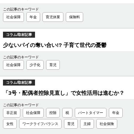
この記事のキーワード
社会保障
年金
育児休業
保険料
コラム/取材記事
少ないパイの奪い合い!? 子育て世代の憂鬱
この記事のキーワード
社会保障
少子化
育児
コラム/取材記事
「3号・配偶者控除見直し」で女性活用は進むか？
この記事のキーワード
非正規
社会保障
控除
税
パートタイマー
年金
女性
ワークライフバランス
育児
主婦
社会保険