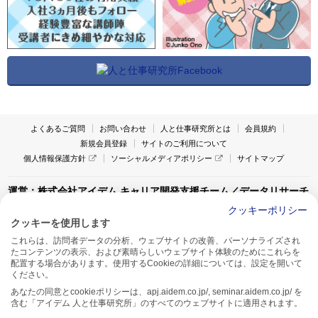
よくあるご質問
お問い合わせ
人と仕事研究所とは
会員規約
新規会員登録
サイトのご利用について
個人情報保護方針
ソーシャルメディアポリシー
サイトマップ
運営：株式会社アイデム キャリア開発支援チーム／データリサーチ
チーム
クッキーポリシー
クッキーを使用します
〒160-0022 東京都新宿区新宿1-4-10
これらは、訪問者データの分析、ウェブサイトの改善、パーソナライズされ
アイデム本社ビル TEL:03-5269-6020
たコンテンツの表示、および素晴らしいウェブサイト体験のためにこれらを
〒550-0005 大阪府大阪市西区西本町1-13-43
配置する場合があります。使用するCookieの詳細については、設定を開いて
アイデム西本町ビル7F TEL:06-7662-2800
ください。
あなたの同意とcookieポリシーは、apj.aidem.co.jp/, seminar.aidem.co.jp/ を
含む「アイデム 人と仕事研究所」のすべてのウェブサイトに適用されます。