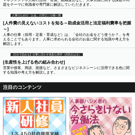
マネジメントや人材の活用・育成、組織運営など、人事労務に関する課題や問
題をテーマに有識者や専門家に解説していただきます。
人事のための「お金」の学び／小橋一輝
[人件費の見えないコストを知る～助成金活用と法定福利費率を把握
～]
人事の仕事（採用・定着・育成など）は、「会社のお金をどう使うか？」を考
えることでもあります。人事に求められる会社のお金に関する知識や考え方を
解説します。
【1分で読める】仕事に活かす色彩心理学（武田みはる）
[生産性を上げる色の組み合わせ]
営業や接客、商談、面接など、さまざまなビジネスシーンに活用できる色に関
する知識や考え方を解説します。
注目のコンテンツ