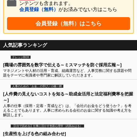
ンテンツも含まれます。
会員登録（無料）
がお済みでない方はこちら
会員登録（無料）はこちら
人気記事ランキング
ナレッジBOX
[職場の雰囲気を数字で伝える～ミスマッチを防ぐ採用広報～]
マネジメントや人材の活用・育成、組織運営など、人事労務に関する課題や問
題をテーマに有識者や専門家に解説していただきます。
人事のための「お金」の学び／小橋一輝
[人件費の見えないコストを知る～助成金活用と法定福利費率を把握
～]
人事の仕事（採用・定着・育成など）は、「会社のお金をどう使うか？」を考
えることでもあります。人事に求められる会社のお金に関する知識や考え方を
解説します。
【1分で読める】仕事に活かす色彩心理学（武田みはる）
[生産性を上げる色の組み合わせ]