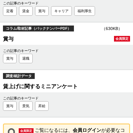
この記事のキーワード
定着
賃金
賞与
キャリア
福利厚生
（630KB）
コラム/取材記事（バックナンバーPDF）
賞与
会員限定
この記事のキーワード
賞与
退職
調査/統計データ
賃上げに関するミニアンケート
この記事のキーワード
賞与
景気
昇給
ご覧になるには、
会員ログイン
が必要なコ
会員限定