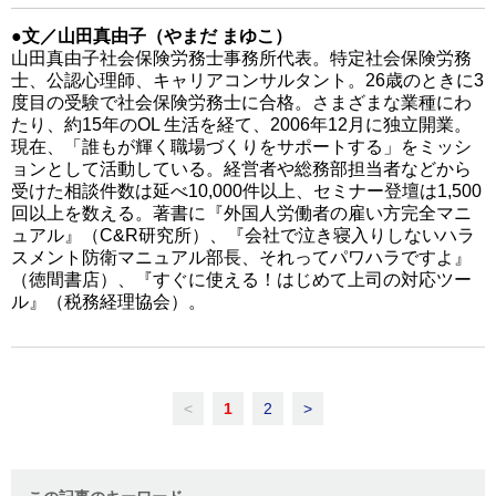
●文／山田真由子（やまだ まゆこ）
山田真由子社会保険労務士事務所代表。特定社会保険労務
士、公認心理師、キャリアコンサルタント。26歳のときに3
度目の受験で社会保険労務士に合格。さまざまな業種にわ
たり、約15年のOL 生活を経て、2006年12月に独立開業。
現在、「誰もが輝く職場づくりをサポートする」をミッシ
ョンとして活動している。経営者や総務部担当者などから
受けた相談件数は延べ10,000件以上、セミナー登壇は1,500
回以上を数える。著書に『外国人労働者の雇い方完全マニ
ュアル』（C&R研究所）、『会社で泣き寝入りしないハラ
スメント防衛マニュアル部長、それってパワハラですよ』
（徳間書店）、『すぐに使える！はじめて上司の対応ツー
ル』（税務経理協会）。
<
1
2
>