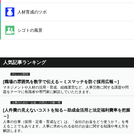
人材育成のツボ
シゴトの風景
人気記事ランキング
ナレッジBOX
[職場の雰囲気を数字で伝える～ミスマッチを防ぐ採用広報～]
マネジメントや人材の活用・育成、組織運営など、人事労務に関する課題や問
題をテーマに有識者や専門家に解説していただきます。
人事のための「お金」の学び／小橋一輝
[人件費の見えないコストを知る～助成金活用と法定福利費率を把握
～]
人事の仕事（採用・定着・育成など）は、「会社のお金をどう使うか？」を考
えることでもあります。人事に求められる会社のお金に関する知識や考え方を
解説します。