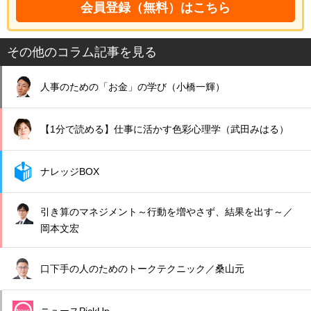
会員登録（無料）はこちら
その他のコラム記事を見る
人事のための「お金」の学び（小橋一輝）
【1分で読める】仕事に活かす色彩心理学（武田みはる）
ナレッジBOX
引き算のマネジメント～行動を増やさず、結果を出す～／
岡本文宏
口下手の人のためのトークテクニック／桑山元
ニュースPickUp