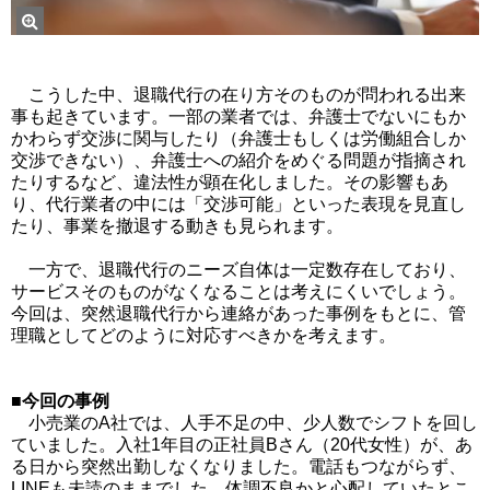
こうした中、退職代行の在り方そのものが問われる出来
事も起きています。一部の業者では、弁護士でないにもか
かわらず交渉に関与したり（弁護士もしくは労働組合しか
交渉できない）、弁護士への紹介をめぐる問題が指摘され
たりするなど、違法性が顕在化しました。その影響もあ
り、代行業者の中には「交渉可能」といった表現を見直し
たり、事業を撤退する動きも見られます。
一方で、退職代行のニーズ自体は一定数存在しており、
サービスそのものがなくなることは考えにくいでしょう。
今回は、突然退職代行から連絡があった事例をもとに、管
理職としてどのように対応すべきかを考えます。
■今回の事例
小売業のA社では、人手不足の中、少人数でシフトを回し
ていました。入社1年目の正社員Bさん（20代女性）が、あ
る日から突然出勤しなくなりました。電話もつながらず、
LINEも未読のままでした。体調不良かと心配していたとこ