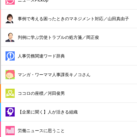
事例で考える困ったときのマネジメント対応／山田真由子
判例に学ぶ労使トラブルの処方箋／岡正俊
人事労務関連ワード辞典
マンガ・ワーママ人事課長キノコさん
ココロの座標／河田俊男
【企業に聞く】人が活きる組織
労働ニュースに思うこと