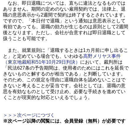
なお、即日退職については、直ちに違法となるものでは
ありません。期間の定めのない雇用契約では、法律上、退
職の意思表示から2週間で契約は終了するとされています。
ですので、「本日付で退職」という通知は意思表示として
有効であっても、退職の効力が生じるのは原則として2週間
後となります。ただし、会社が合意すれば即日退職として
扱うことも可能です。
また、就業規則に「退職するときは1カ月前に申し出るこ
と」と定めている場合でも、いわゆる
高野メリヤス事件
（東京地裁昭和51年10月29日判決）
において、裁判所は
「民法627条の予告期間は、使用者のためにはこれを延長で
きないものと解するのが相当である」と判断しています。
そのため、この規定を理由に退職自体を認めないことはで
きないと考えることが妥当です。会社としては、退職の意
思を有効なものとして受け止め、必要な手続きを進めてい
くことが現実的な対応といえるでしょう。
＞＞＞次ページにつづく
※次ページ以降の閲覧には、会員登録（無料）が必要です