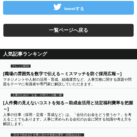
tweetする
一覧ページへ戻る
人気記事ランキング
ナレッジBOX
[職場の雰囲気を数字で伝える～ミスマッチを防ぐ採用広報～]
マネジメントや人材の活用・育成、組織運営など、人事労務に関する課題や問
題をテーマに有識者や専門家に解説していただきます。
人事のための「お金」の学び／小橋一輝
[人件費の見えないコストを知る～助成金活用と法定福利費率を把握
～]
人事の仕事（採用・定着・育成など）は、「会社のお金をどう使うか？」を考
えることでもあります。人事に求められる会社のお金に関する知識や考え方を
解説します。
【1分で読める】仕事に活かす色彩心理学（武田みはる）