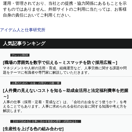
運用・管理されており、当社との提携・協力関係にあるもことを示
すものではありません。外部サイトのご利用に当たっては、お客様
自身の責任においてご利用ください。
アイデム人と仕事研究所
人気記事ランキング
ナレッジBOX
[職場の雰囲気を数字で伝える～ミスマッチを防ぐ採用広報～]
マネジメントや人材の活用・育成、組織運営など、人事労務に関する課題や問
題をテーマに有識者や専門家に解説していただきます。
人事のための「お金」の学び／小橋一輝
[人件費の見えないコストを知る～助成金活用と法定福利費率を把握
～]
人事の仕事（採用・定着・育成など）は、「会社のお金をどう使うか？」を考
えることでもあります。人事に求められる会社のお金に関する知識や考え方を
解説します。
【1分で読める】仕事に活かす色彩心理学（武田みはる）
[生産性を上げる色の組み合わせ]