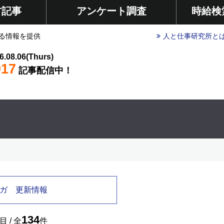
材記事
アンケート調査
時給検
る情報を提供
人と仕事研究所と
6.08.06(Thurs)
017
記事配信中！
ガ 更新情報
134
目 / 全
件