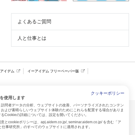
よくあるご質問
人と仕事とは
報アイデム
イーアイデム フリーペーパー版
求人広告 アイデム四国
クッキーポリシー
を使用します
、訪問者データの分析、ウェブサイトの改善、パーソナライズされたコンテン
イトのご利用について
、および素晴らしいウェブサイト体験のためにこれらを配置する場合がありま
るCookieの詳細については、設定を開いてください。
プ
cookieポリシーは、apj.aidem.co.jp/, seminar.aidem.co.jp/ を含む「ア
人と仕事研究所」のすべてのウェブサイトに適用されます。