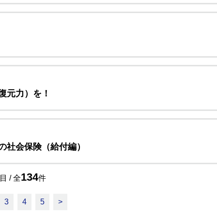
復元力）を！
の社会保険（給付編）
134
目 / 全
件
3
4
5
>