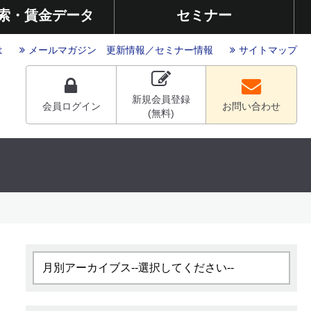
索・賃金データ
セミナー
は
メールマガジン
更新情報
／
セミナー情報
サイトマップ
新規会員登録
会員ログイン
お問い合わせ
(無料)
月別アーカイブス--選択してください--