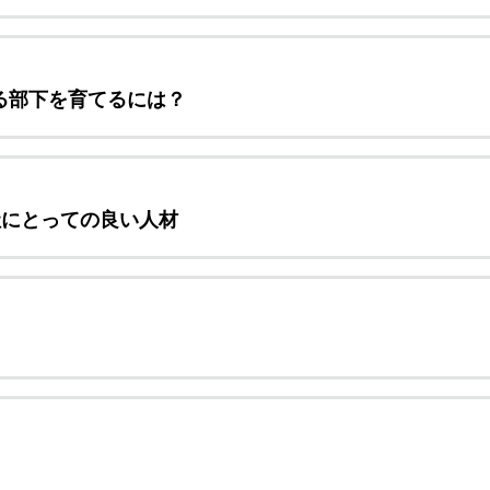
る部下を育てるには？
社にとっての良い人材
？