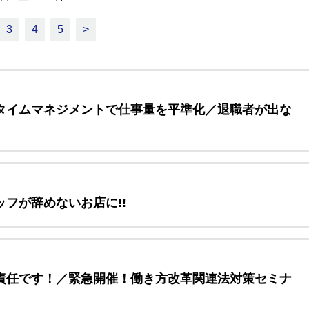
3
4
5
>
タイムマネジメントで仕事量を平準化／退職者が出な
フが辞めないお店に!!
責任です！／緊急開催！働き方改革関連法対策セミナ