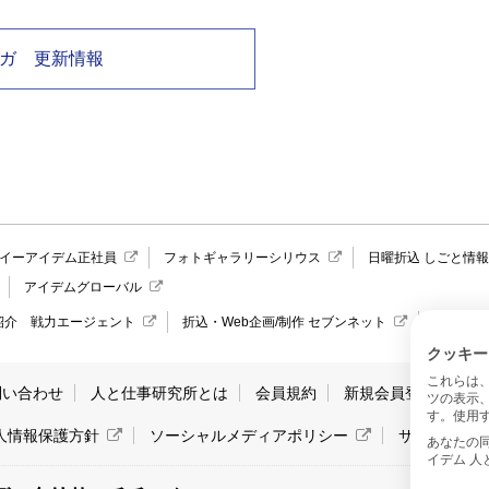
ガ 更新情報
イーアイデム正社員
フォトギャラリーシリウス
日曜折込 しごと情
アイデムグローバル
紹介 戦力エージェント
折込・Web企画/制作 セブンネット
愛媛県の
クッキー
これらは
問い合わせ
人と仕事研究所とは
会員規約
新規会員登録
サ
ツの表示
す。使用す
人情報保護方針
ソーシャルメディアポリシー
サイトマッ
あなたの同意と
イデム 