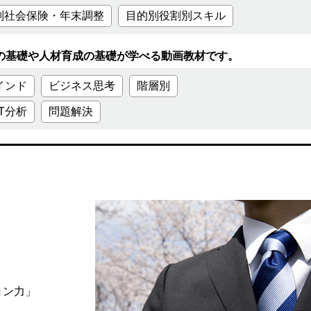
別社会保険・年末調整
目的別役割別スキル
礎や人材育成の基礎が学べる動画教材です。
インド
ビジネス思考
階層別
T分析
問題解決
ョン力」