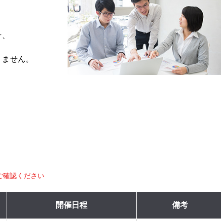
そ、
りません。
ご確認ください
開催日程
備考