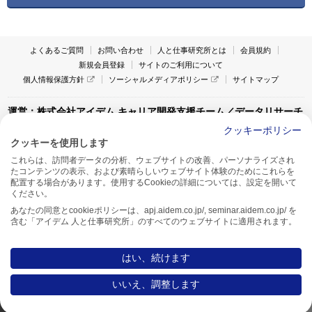
よくあるご質問
お問い合わせ
人と仕事研究所とは
会員規約
新規会員登録
サイトのご利用について
個人情報保護方針
ソーシャルメディアポリシー
サイトマップ
運営：株式会社アイデム キャリア開発支援チーム／データリサーチ
チーム
クッキーポリシー
クッキーを使用します
〒160-0022 東京都新宿区新宿1-4-10
これらは、訪問者データの分析、ウェブサイトの改善、パーソナライズされ
アイデム本社ビル TEL:03-5269-6020
たコンテンツの表示、および素晴らしいウェブサイト体験のためにこれらを
〒550-0005 大阪府大阪市西区西本町1-13-43
配置する場合があります。使用するCookieの詳細については、設定を開いて
アイデム西本町ビル7F TEL:06-7662-2800
ください。
あなたの同意とcookieポリシーは、apj.aidem.co.jp/, seminar.aidem.co.jp/ を
含む「アイデム 人と仕事研究所」のすべてのウェブサイトに適用されます。
はい、続けます
Copyright AIDEM Inc. All rights reserved.
いいえ、調整します