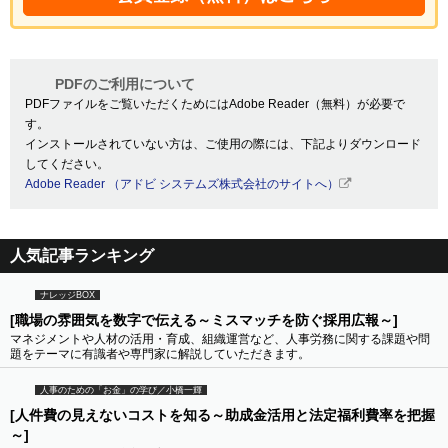
PDFのご利用について
PDFファイルをご覧いただくためにはAdobe Reader（無料）が必要で
す。
インストールされていない方は、ご使用の際には、下記よりダウンロード
してください。
Adobe Reader （アドビ システムズ株式会社のサイトへ）
人気記事ランキング
ナレッジBOX
[職場の雰囲気を数字で伝える～ミスマッチを防ぐ採用広報～]
マネジメントや人材の活用・育成、組織運営など、人事労務に関する課題や問
題をテーマに有識者や専門家に解説していただきます。
人事のための「お金」の学び／小橋一輝
[人件費の見えないコストを知る～助成金活用と法定福利費率を把握
～]