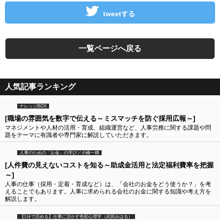
tweetする
一覧ページへ戻る
人気記事ランキング
ナレッジBOX
[職場の雰囲気を数字で伝える～ミスマッチを防ぐ採用広報～]
マネジメントや人材の活用・育成、組織運営など、人事労務に関する課題や問
題をテーマに有識者や専門家に解説していただきます。
人事のための「お金」の学び／小橋一輝
[人件費の見えないコストを知る～助成金活用と法定福利費率を把握
～]
人事の仕事（採用・定着・育成など）は、「会社のお金をどう使うか？」を考
えることでもあります。人事に求められる会社のお金に関する知識や考え方を
解説します。
【1分で読める】仕事に活かす色彩心理学（武田みはる）