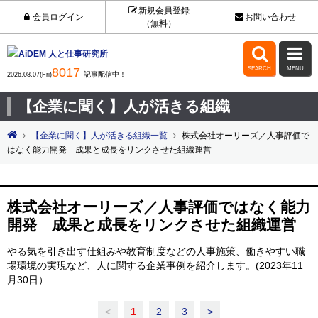
新規会員登録
会員ログイン
お問い合わせ
（無料）


8017
SEARCH
MENU
記事配信中！
2026.08.07(Fri)
【企業に聞く】人が活きる組織
【企業に聞く】人が活きる組織一覧
株式会社オーリーズ／人事評価で
はなく能力開発 成果と成長をリンクさせた組織運営
株式会社オーリーズ／人事評価ではなく能力
開発 成果と成長をリンクさせた組織運営
やる気を引き出す仕組みや教育制度などの人事施策、働きやすい職
場環境の実現など、人に関する企業事例を紹介します。(2023年11
月30日）
<
1
2
3
>