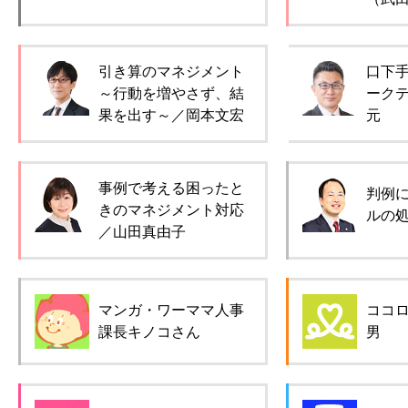
引き算のマネジメント
口下
～行動を増やさず、結
ーク
果を出す～／岡本文宏
元
事例で考える困ったと
判例
きのマネジメント対応
ルの
／山田真由子
マンガ・ワーママ人事
ココ
課長キノコさん
男