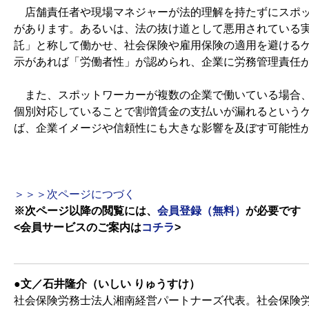
店舗責任者や現場マネジャーが法的理解を持たずにスポッ
があります。あるいは、法の抜け道として悪用されている
託」と称して働かせ、社会保険や雇用保険の適用を避ける
示があれば「労働者性」が認められ、企業に労務管理責任
また、スポットワーカーが複数の企業で働いている場合、
個別対応していることで割増賃金の支払いが漏れるという
ば、企業イメージや信頼性にも大きな影響を及ぼす可能性
＞＞＞次ページにつづく
※次ページ以降の閲覧には、
会員登録（無料）
が必要です
<会員サービスのご案内は
コチラ
>
●文／石井隆介（いしい りゅうすけ）
社会保険労務士法人湘南経営パートナーズ代表。社会保険