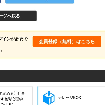
ージへ戻る
グイン
が必要で
会員登録（無料）はこちら
ら
で読める】仕事
ナレッジBOX
かす色彩心理学
田みはる）