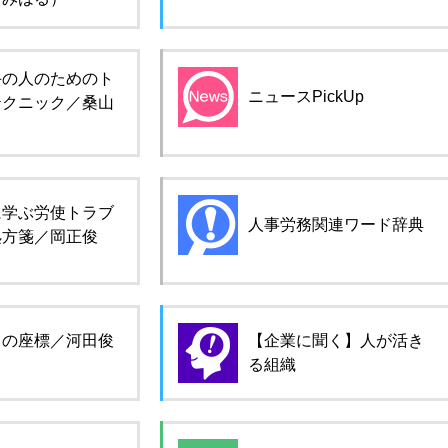
手の人のためのト
ニュースPickUp
テクニック／桑山
に学ぶ労使トラブ
人事労務関連ワード辞典
処方箋／岡正俊
ロの座標／河田俊
【企業に聞く】人が活き
る組織