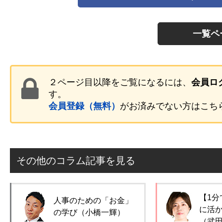
一覧ペ
２ページ目以降をご覧になるには、
会員ロ
す。
会員登録（無料）
がお済みでない方はこち
その他のコラム記事を見る
【1分
人事のための「お金」
に活
の学び（小橋一輝）
（武