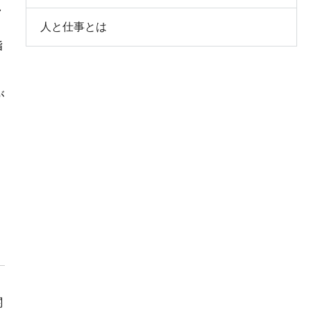
ク
人と仕事とは
指
が
関