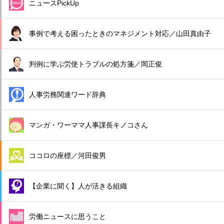
ニュースPickUp
事例で考える困ったときのマネジメント対応／山田真由子
判例に学ぶ労使トラブルの処方箋／岡正俊
人事労務関連ワード辞典
マンガ・ワーママ人事課長キノコさん
ココロの座標／河田俊男
【企業に聞く】人が活きる組織
労働ニュースに思うこと