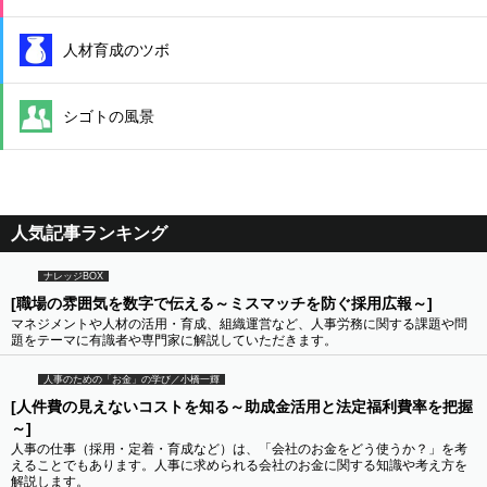
人材育成のツボ
シゴトの風景
人気記事ランキング
ナレッジBOX
[職場の雰囲気を数字で伝える～ミスマッチを防ぐ採用広報～]
マネジメントや人材の活用・育成、組織運営など、人事労務に関する課題や問
題をテーマに有識者や専門家に解説していただきます。
人事のための「お金」の学び／小橋一輝
[人件費の見えないコストを知る～助成金活用と法定福利費率を把握
～]
人事の仕事（採用・定着・育成など）は、「会社のお金をどう使うか？」を考
えることでもあります。人事に求められる会社のお金に関する知識や考え方を
解説します。