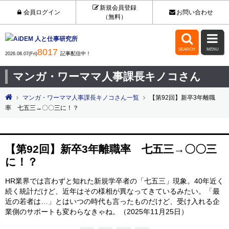
新規会員登録
会員ログイン
お問い合わせ
（無料）


8017
SEARCH
MENU
記事配信中！
2026.08.07(Fri)
マンガ・ワーママ人事課長キノコさん
マンガ・ワーママ人事課長キノコさん一覧
【第92回】新卒3年離職
率 七五三→〇〇三に！？
【第92回】新卒3年離職率 七五三→〇〇三
に！？
HR業界では言わずと知れた新規学卒者の「七五三」現象。40年近く
続く統計だけど、近年はその様相が異なってきているみたい。「最
近の若者は…」とはいつの時代も言ったものだけど、受け入れる企
業側のサポートも変わらなきゃね。（2025年11月25日）