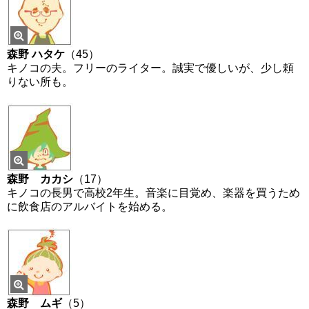
森野 ハタケ
（45）
キノコの夫。フリーのライター。誠実で優しいが、少し頼
りない所も。
森野 カカシ
（17）
キノコの長男で高校2年生。音楽に目覚め、楽器を買うため
に飲食店のアルバイトを始める。
森野 ムギ
（5
）