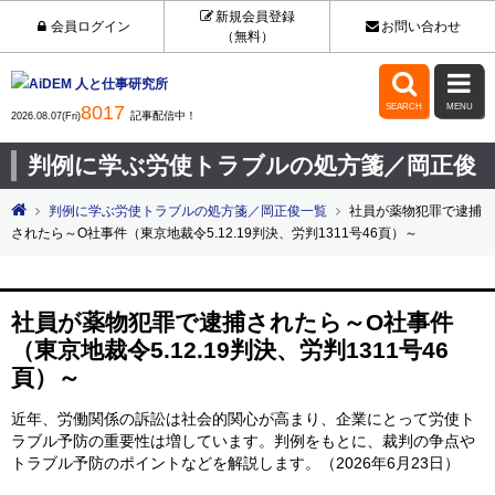
新規会員登録
会員ログイン
お問い合わせ
（無料）


8017
SEARCH
MENU
記事配信中！
2026.08.07(Fri)
判例に学ぶ労使トラブルの処方箋／岡正俊
判例に学ぶ労使トラブルの処方箋／岡正俊一覧
社員が薬物犯罪で逮捕
されたら～O社事件（東京地裁令5.12.19判決、労判1311号46頁）～
社員が薬物犯罪で逮捕されたら～O社事件
（東京地裁令5.12.19判決、労判1311号46
頁）～
近年、労働関係の訴訟は社会的関心が高まり、企業にとって労使ト
ラブル予防の重要性は増しています。判例をもとに、裁判の争点や
トラブル予防のポイントなどを解説します。（2026年6月23日）