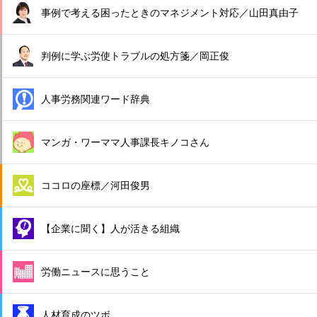
事例で考える困ったときのマネジメント対応／山田真由子
判例に学ぶ労使トラブルの処方箋／岡正俊
人事労務関連ワード辞典
マンガ・ワーママ人事課長キノコさん
ココロの座標／河田俊男
【企業に聞く】人が活きる組織
労働ニュースに思うこと
人材育成のツボ