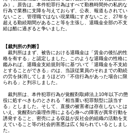
み）。原告は、本件犯罪行為はすべて勤務時間外の私的な
行為で業務に支障を与えておらず、公表、報道もされてい
ないこと、管理職ではない現業職にすぎないこと、27年を
超える勤続期間があること等を主張し、退職金全部の不支
給は酷に過ぎると争いました。
【裁判所の判断】
裁判所はまず、被告における退職金は「賃金の後払的性
格を有する」と認定しました。このような退職金の性格に
鑑みれば、退職金支給規則等に基づいて「退職金を不支給
とすることができる」のは、当該従業員のそれまでの勤続
の労を抹消してしまうほどの「不信行為があった場合に限
られる」と判示しました。
裁判所は、本件犯罪行為が覚醒剤取締法上10年以下の懲
役に処すべきものとされる「相当重い犯罪類型に該当す
る」としました。そして、直接の被害者は存在しないとは
いえ、覚醒剤の薬理作用による心身への障害が異常行動を
誘発すること、密売による収益が反社会的組織の活動を支
えていること等の社会的害悪は広く知られているとしまし
た。