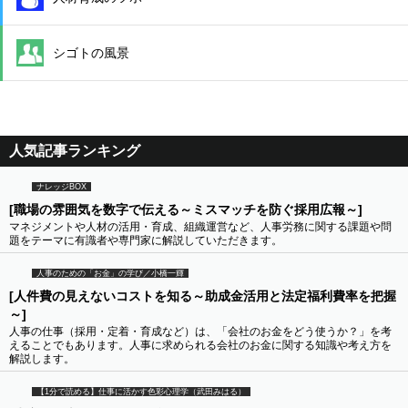
シゴトの風景
人気記事ランキング
ナレッジBOX
[職場の雰囲気を数字で伝える～ミスマッチを防ぐ採用広報～]
マネジメントや人材の活用・育成、組織運営など、人事労務に関する課題や問
題をテーマに有識者や専門家に解説していただきます。
人事のための「お金」の学び／小橋一輝
[人件費の見えないコストを知る～助成金活用と法定福利費率を把握
～]
人事の仕事（採用・定着・育成など）は、「会社のお金をどう使うか？」を考
えることでもあります。人事に求められる会社のお金に関する知識や考え方を
解説します。
【1分で読める】仕事に活かす色彩心理学（武田みはる）