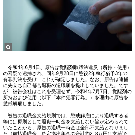
令和4年6月4日、原告は覚醒剤取締法違反（所持・使用）
の容疑で逮捕され、同年9月28日に懲役2年執行猶予3年の
有罪判決を受け、これが確定しました。なお、原告は逮捕
に先立ち自己都合退職の退職届を提出していました。です
が、被告会社はこれを受理せず、令和4年7月7日、覚醒剤の
所持および使用（以下「本件犯罪行為」）を理由に原告を
懲戒解雇しました。
被告の退職金支給規則では、懲戒解雇により退職する者
等には原則として退職一時金を支給しない旨が定められて
いたことから、原告の退職一時金は全部不支給となりまし
た（前払退職金、確定拠出年金の合計約218万円は支給済