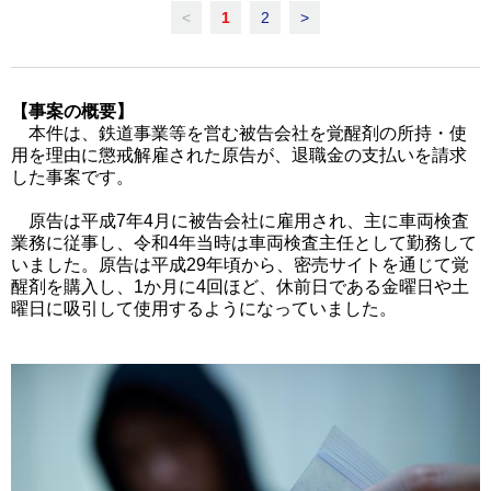
<
1
2
>
【事案の概要】
本件は、鉄道事業等を営む被告会社を覚醒剤の所持・使
用を理由に懲戒解雇された原告が、退職金の支払いを請求
した事案です。
原告は平成7年4月に被告会社に雇用され、主に車両検査
業務に従事し、令和4年当時は車両検査主任として勤務して
いました。原告は平成29年頃から、密売サイトを通じて覚
醒剤を購入し、1か月に4回ほど、休前日である金曜日や土
曜日に吸引して使用するようになっていました。