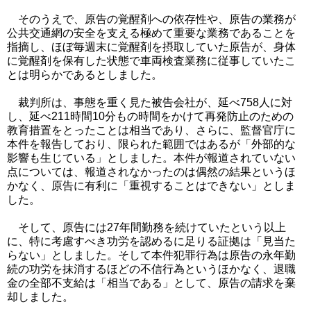
そのうえで、原告の覚醒剤への依存性や、原告の業務が
公共交通網の安全を支える極めて重要な業務であることを
指摘し、ほぼ毎週末に覚醒剤を摂取していた原告が、身体
に覚醒剤を保有した状態で車両検査業務に従事していたこ
とは明らかであるとしました。
裁判所は、事態を重く見た被告会社が、延べ758人に対
し、延べ211時間10分もの時間をかけて再発防止のための
教育措置をとったことは相当であり、さらに、監督官庁に
本件を報告しており、限られた範囲ではあるが「外部的な
影響も生じている」としました。本件が報道されていない
点については、報道されなかったのは偶然の結果というほ
かなく、原告に有利に「重視することはできない」としま
した。
そして、原告には27年間勤務を続けていたという以上
に、特に考慮すべき功労を認めるに足りる証拠は「見当た
らない」としました。そして本件犯罪行為は原告の永年勤
続の功労を抹消するほどの不信行為というほかなく、退職
金の全部不支給は「相当である」として、原告の請求を棄
却しました。