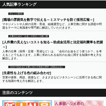
人気記事ランキング
ナレッジBOX
[職場の雰囲気を数字で伝える～ミスマッチを防ぐ採用広報～]
マネジメントや人材の活用・育成、組織運営など、人事労務に関する課題や問
題をテーマに有識者や専門家に解説していただきます。
人事のための「お金」の学び／小橋一輝
[人件費の見えないコストを知る～助成金活用と法定福利費率を把握
～]
人事の仕事（採用・定着・育成など）は、「会社のお金をどう使うか？」を考
えることでもあります。人事に求められる会社のお金に関する知識や考え方を
解説します。
【1分で読める】仕事に活かす色彩心理学（武田みはる）
[生産性を上げる色の組み合わせ]
営業や接客、商談、面接など、さまざまなビジネスシーンに活用できる色に関
する知識や考え方を解説します。
注目のコンテンツ