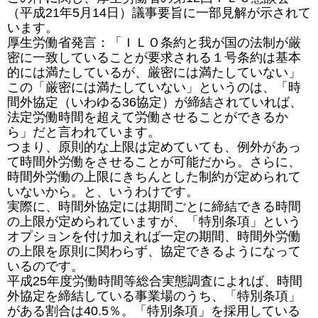
（平成21年5月14日）議事要旨に一部見解が示されて
います。
厚生労働省発言：「ＩＬＯ条約と我が国の法制が厳
密に一致していることが要求される１号条約は基本
的には満たしているが、厳密には満たしていない」
この「厳密には満たしていない」というのは、「時
間外協定（いわゆる36協定）が締結されていれば、
法定労働時間を超えて労働させることができるか
ら」だと言われています。
つまり、原則的な上限は定めていても、例外があっ
て時間外労働をさせることが可能だから。さらに、
時間外労働の上限にきちんとした制約が定められて
いないから。と、いうわけです。
実際に、時間外協定には期間ごとに締結できる時間
の上限が定められていますが、「特別条項」という
オプションを付け加えれば一定の期間、時間外労働
の上限を原則に関わらず、協定できるようになって
いるのです。
平成25年度労働時間等総合実態調査によれば、時間
外協定を締結している事業場のうち、「特別条項」
がある割合は40.5％。「特別条項」を採用している