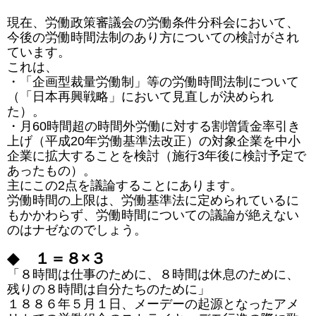
現在、労働政策審議会の労働条件分科会において、
今後の労働時間法制のあり方についての検討がされ
ています。
これは、
・「企画型裁量労働制」等の労働時間法制について
（「日本再興戦略」において見直しが決められ
た）。
・月60時間超の時間外労働に対する割増賃金率引き
上げ（平成20年労働基準法改正）の対象企業を中小
企業に拡大することを検討（施行3年後に検討予定で
あったもの）。
主にこの2点を議論することにあります。
労働時間の上限は、労働基準法に定められているに
もかかわらず、労働時間についての議論が絶えない
のはナゼなのでしょう。
◆ １＝８×３
「８時間は仕事のために、８時間は休息のために、
残りの８時間は自分たちのために」
１８８６年５月１日、メーデーの起源となったアメ