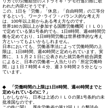
リカでの労働組合のストライキ・デモ行進の際に歌
われた内容だそうです。
この、1日を「労働」「休息」「自由時間」の三等分
するという、ワーク･ライフ・バランス的な考え方
は、100年以上前からある考え方なのです。
世界180カ国以上が参加する国際労働機関（ＩＬＯ）
で定めている第1号条約でも、1日8時間、週48時間労
働を定めており、1日8時間労働は世界標準的な考え
方といってもよいかもしれません。
日本においても、労働基準法によって労働時間の上
限は、1日8時間、週40時間と定められています。実
際に、１１月２１日に公表された就労条件総合調査
によると、日本の労働者一人当たりの「所定労働時
間」は１日７時間４４分、週３９時間２５分となっ
ています。
◆ 「労働時間の上限は1日8時間、週40時間までと
定められているのに？」
しかしながら、日本は上述のＩＬＯの第1号条約の未
批准国なのです。
この件に関し、厚生労働省の第12回ＩＬＯ懇談会