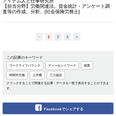
アイデム人と仕事研究所
【担当分野】労働関連法。賃金統計・アンケート調
査等の作成、分析。[社会保険労務士]
<
1
2
3
>
この記事のキーワード
ワークライフバランス
ディーセントワーク
残業
時間外労働
人件費
三六協定
クリックすることで関連する記事・データを一覧で表示することができま
す。
Facebookでシェアする