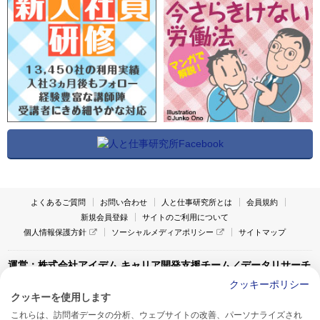
よくあるご質問
お問い合わせ
人と仕事研究所とは
会員規約
新規会員登録
サイトのご利用について
個人情報保護方針
ソーシャルメディアポリシー
サイトマップ
運営：株式会社アイデム キャリア開発支援チーム／データリサーチ
チーム
クッキーポリシー
クッキーを使用します
〒160-0022 東京都新宿区新宿1-4-10
これらは、訪問者データの分析、ウェブサイトの改善、パーソナライズされ
アイデム本社ビル TEL:03-5269-6020