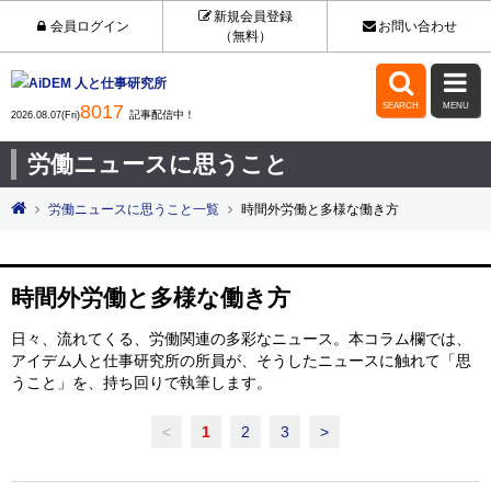
新規会員登録
会員ログイン
お問い合わせ
（無料）


8017
SEARCH
MENU
記事配信中！
2026.08.07(Fri)
労働ニュースに思うこと
労働ニュースに思うこと一覧
時間外労働と多様な働き方
時間外労働と多様な働き方
日々、流れてくる、労働関連の多彩なニュース。本コラム欄では、
アイデム人と仕事研究所の所員が、そうしたニュースに触れて「思
うこと」を、持ち回りで執筆します。
<
1
2
3
>