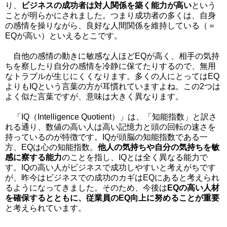
り、
ビジネスの成功者は対人関係を築く能力が高い
という
ことが明らかにされました。つまり成功者の多くは、自身
の感情を操りながら、良好な人間関係を維持している（＝
EQが高い）といえるとこです。
自他の感情の動きに敏感な人ほどEQが高く、相手の気持
ちを察したり自分の感情を冷静に保てたりするので、無用
なトラブルが生じにくくなります。多くの人にとってはEQ
よりもIQという言葉の方が耳慣れていますよね。
この2つは
よく似た言葉ですが、意味は大きく異なります。
「IQ（Intelligence Quotient）」は、「知能指数」と訳さ
れる通り、数値の高い人は高い記憶力と頭の回転の速さを
持っているのが特徴です。IQが頭脳の知能指数である一
方、EQは心の知能指数。
他人の気持ちや自分の気持ちを敏
感に察する能力
のことを指し、IQとは全く異なる能力で
す。IQの高い人がビジネスで成功しやすいと考えがちです
が、昨今はビジネスでの成功のカギはEQにあると考えられ
るようになってきました。そのため、今後は
EQの高い人材
を確保するとともに、従業員のEQ向上に努めることが重要
と考えられています。