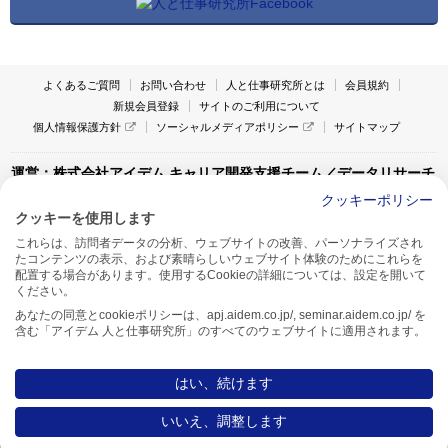
よくあるご質問
お問い合わせ
人と仕事研究所とは
会員規約
新規会員登録
サイトのご利用について
個人情報保護方針
ソーシャルメディアポリシー
サイトマップ
運営：株式会社アイデム キャリア開発支援チーム／データリサーチ
チーム
クッキーポリシー
クッキーを使用します
〒160-0022 東京都新宿区新宿1-4-10
これらは、訪問者データの分析、ウェブサイトの改善、パーソナライズされ
アイデム本社ビル TEL:03-5269-6020
たコンテンツの表示、および素晴らしいウェブサイト体験のためにこれらを
〒550-0005 大阪府大阪市西区西本町1-13-43
配置する場合があります。使用するCookieの詳細については、設定を開いて
アイデム西本町ビル7F TEL:06-7662-2800
ください。
あなたの同意とcookieポリシーは、apj.aidem.co.jp/, seminar.aidem.co.jp/ を
含む「アイデム 人と仕事研究所」のすべてのウェブサイトに適用されます。
はい、続けます
Copyright AIDEM Inc. All rights reserved.
いいえ、調整します