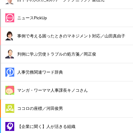
ニュースPickUp
事例で考える困ったときのマネジメント対応／山田真由子
判例に学ぶ労使トラブルの処方箋／岡正俊
人事労務関連ワード辞典
マンガ・ワーママ人事課長キノコさん
ココロの座標／河田俊男
【企業に聞く】人が活きる組織