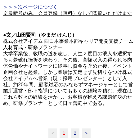
＞＞＞次ページにつづく
※最新号のみ、会員登録（無料）なしで閲覧いただけます
●文／山田賢司（やまだ けんじ）
株式会社アイデム 西日本事業本部キャリア開発支援チーム
人材育成・研修プランナー
大学卒業後、教職の道を志し、人生２度目の浪人を選択す
るも夢破れ挫折を味わう。その後、高額収入の得られる肉
体労働やナイトワークに従事し資金を貯めた後、イベント
企画会社を起業。しかし業績は安定せず見切りをつけ株式
会社アイデムへ営業（現：採用プレゼンター）として入
社。約20年間、顧客対応のみならずマネージャーとして営
業所運営・部下指導についても多くの経験を積む。現在は
これら数々の経験を活かし、お客様が抱える課題解決のた
め、研修プランナーとして日々奮闘中である。
<
1
2
>