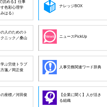
で読める】仕事
ナレッジBOX
かす色彩心理学
田みはる）
手の人のためのト
ニュースPickUp
テクニック／桑山
に学ぶ労使トラブ
人事労務関連ワード辞典
処方箋／岡正俊
ロの座標／河田俊
【企業に聞く】人が活き
る組織