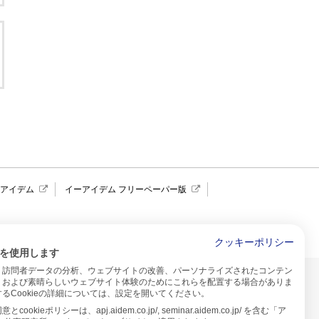
報アイデム
イーアイデム フリーペーパー版
求人広告 アイデム四国
クッキーポリシー
を使用します
、訪問者データの分析、ウェブサイトの改善、パーソナライズされたコンテン
イトのご利用について
、および素晴らしいウェブサイト体験のためにこれらを配置する場合がありま
るCookieの詳細については、設定を開いてください。
プ
cookieポリシーは、apj.aidem.co.jp/, seminar.aidem.co.jp/ を含む「ア