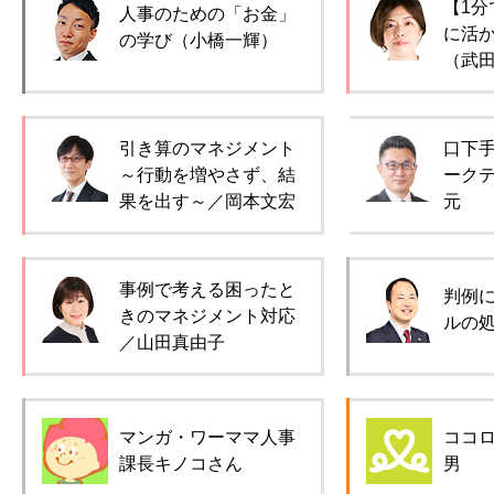
【1分
人事のための「お金」
に活
の学び（小橋一輝）
（武
引き算のマネジメント
口下
～行動を増やさず、結
ーク
果を出す～／岡本文宏
元
事例で考える困ったと
判例
きのマネジメント対応
ルの
／山田真由子
マンガ・ワーママ人事
ココ
課長キノコさん
男