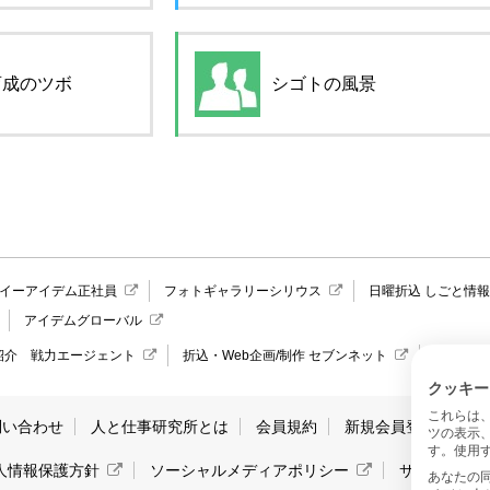
育成のツボ
シゴトの風景
イーアイデム正社員
フォトギャラリーシリウス
日曜折込 しごと情
アイデムグローバル
紹介 戦力エージェント
折込・Web企画/制作 セブンネット
愛媛県の
クッキー
これらは
問い合わせ
人と仕事研究所とは
会員規約
新規会員登録
サ
ツの表示
す。使用す
人情報保護方針
ソーシャルメディアポリシー
サイトマッ
あなたの同意と