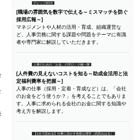
ナレッジBOX
[職場の雰囲気を数字で伝える～ミスマッチを防ぐ
採用広報～]
マネジメントや人材の活用・育成、組織運営な
ど、人事労務に関する課題や問題をテーマに有識
者や専門家に解説していただきます。
人事のための「お金」の学び／小橋一輝
[人件費の見えないコストを知る～助成金活用と法
雰
定福利費率を把握～]
人事の仕事（採用・定着・育成など）は、「会社
な
のお金をどう使うか？」を考えることでもありま
す。人事に求められる会社のお金に関する知識や
考え方を解説します。
売
【1分で読める】仕事に活かす色彩心理学（武田みはる）