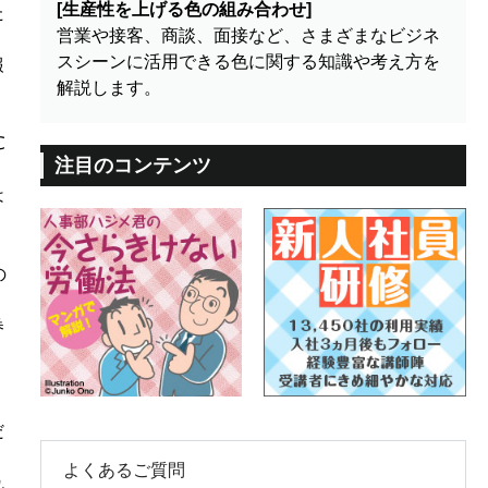
[生産性を上げる色の組み合わせ]
た
営業や接客、商談、面接など、さまざまなビジネ
スシーンに活用できる色に関する知識や考え方を
報
解説します。
℃
注目のコンテンツ
は
の
券
だ
よくあるご質問
れ