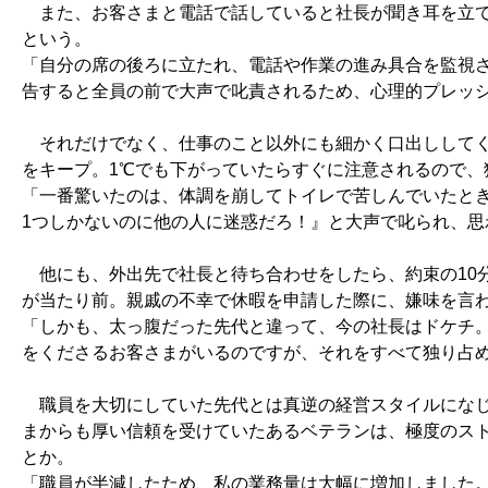
また、お客さまと電話で話していると社長が聞き耳を立て
という。
「自分の席の後ろに立たれ、電話や作業の進み具合を監視
告すると全員の前で大声で叱責されるため、心理的プレッ
それだけでなく、仕事のこと以外にも細かく口出ししてく
をキープ。1℃でも下がっていたらすぐに注意されるので、
「一番驚いたのは、体調を崩してトイレで苦しんでいたと
1つしかないのに他の人に迷惑だろ！』と大声で叱られ、思
他にも、外出先で社長と待ち合わせをしたら、約束の10
が当たり前。親戚の不幸で休暇を申請した際に、嫌味を言
「しかも、太っ腹だった先代と違って、今の社長はドケチ
をくださるお客さまがいるのですが、それをすべて独り占
職員を大切にしていた先代とは真逆の経営スタイルになじ
まからも厚い信頼を受けていたあるベテランは、極度のス
とか。
「職員が半減したため、私の業務量は大幅に増加しました