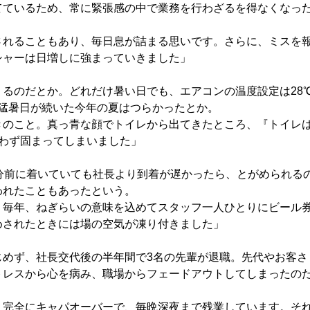
ているため、常に緊張感の中で業務を行わざるを得なくなっ
されることもあり、毎日息が詰まる思いです。さらに、ミスを
シャーは日増しに強まっていきました」
るのだとか。どれだけ暑い日でも、エアコンの温度設定は28
猛暑日が続いた今年の夏はつらかったとか。
きのこと。真っ青な顔でトイレから出てきたところ、『トイレ
わず固まってしまいました」
分前に着いていても社長より到着が遅かったら、とがめられる
われたこともあったという。
。毎年、ねぎらいの意味を込めてスタッフ一人ひとりにビール
めされたときには場の空気が凍り付きました」
めず、社長交代後の半年間で3名の先輩が退職。先代やお客さ
トレスから心を病み、職場からフェードアウトしてしまったの
。完全にキャパオーバーで、毎晩深夜まで残業しています。そ