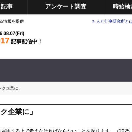
材記事
アンケート調査
時給検
る情報を提供
人と仕事研究所と
6.08.07(Fri)
017
記事配信中！
ック企業に」
ック企業に」
雇用する上で考えなければならないことを探ります。（2025