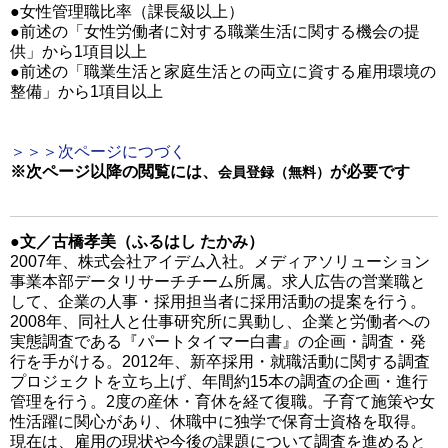
●女性管理職比率（課長級以上）
●前述の「女性労働者に対する職業生活に関する機会の提
供」から1項目以上
●前述の「職業生活と家庭生活との両立に資する雇用環境の
整備」から1項目以上
＞＞＞次ページにつづく
※次ページ以降の閲覧には、
が必要です
会員登録（無料）
●文／古橋孝美（ふるはし たかみ）
2007年、株式会社アイデム入社。メディアソリューション
事業本部データリサーチチーム所属。求人広告の営業職と
して、企業の人事・採用担当者に採用活動の提案を行う。
2008年、同社人と仕事研究所に異動し、企業と労働者への
実態調査である『パートタイマー白書』の企画・調査・発
行を手がける。2012年、新卒採用・就職活動に関する調査
プロジェクトを立ち上げ、年間約15本の調査の企画・進行
管理を行う。2度の産休・育休を経て復職。子育て施策や女
性活躍に関心があり、休職中に独学で保育士資格を取得。
現在は、雇用の現状や今後の課題について調査を進めると