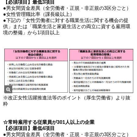
【必須項目】最低3項目
●男女間賃金差異（全労働者・正規・非正規の3区分ごと）
●女性管理職比率（課長級以上）
●下記の「女性労働者に対する職業生活に関する機会の提
供」または「職業生活と家庭生活との両立に資する雇用環
境の整備」から1項目以上
※改正女性活躍推進法等のポイント（厚生労働省）より抜
粋
☆常時雇用する従業員が301人以上の企業
【必須項目】最低4項目
●男女間賃金差異（全労働者・正規・非正規の3区分ごと）