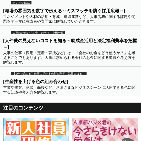
ナレッジBOX
[職場の雰囲気を数字で伝える～ミスマッチを防ぐ採用広報～]
マネジメントや人材の活用・育成、組織運営など、人事労務に関する課題や問
題をテーマに有識者や専門家に解説していただきます。
人事のための「お金」の学び／小橋一輝
[人件費の見えないコストを知る～助成金活用と法定福利費率を把握
～]
人事の仕事（採用・定着・育成など）は、「会社のお金をどう使うか？」を考
えることでもあります。人事に求められる会社のお金に関する知識や考え方を
解説します。
【1分で読める】仕事に活かす色彩心理学（武田みはる）
[生産性を上げる色の組み合わせ]
営業や接客、商談、面接など、さまざまなビジネスシーンに活用できる色に関
する知識や考え方を解説します。
注目のコンテンツ