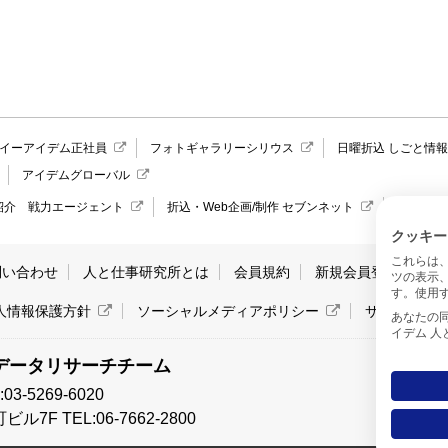
イーアイデム正社員
フォトギャラリーシリウス
日曜折込 しごと情
アイデムグローバル
紹介 戦力エージェント
折込・Web企画/制作 セブンネット
愛媛県の
クッキー
これらは
問い合わせ
人と仕事研究所とは
会員規約
新規会員登録
サ
ツの表示
す。使用す
人情報保護方針
ソーシャルメディアポリシー
サイトマッ
あなたの同意と
イデム 
データリサーチチーム
-5269-6020
7F TEL:06-7662-2800