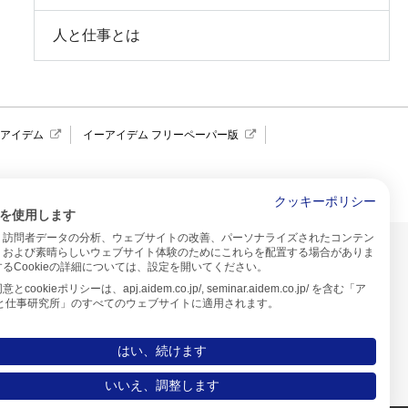
人と仕事とは
報アイデム
イーアイデム フリーペーパー版
求人広告 アイデム四国
クッキーポリシー
を使用します
、訪問者データの分析、ウェブサイトの改善、パーソナライズされたコンテン
イトのご利用について
、および素晴らしいウェブサイト体験のためにこれらを配置する場合がありま
るCookieの詳細については、設定を開いてください。
プ
cookieポリシーは、apj.aidem.co.jp/, seminar.aidem.co.jp/ を含む「ア
人と仕事研究所」のすべてのウェブサイトに適用されます。
はい、続けます
いいえ、調整します