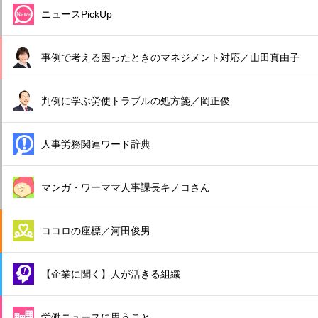
ニュースPickUp
事例で考える困ったときのマネジメント対応／山田真由子
判例に学ぶ労使トラブルの処方箋／岡正俊
人事労務関連ワード辞典
マンガ・ワーママ人事課長キノコさん
ココロの座標／河田俊男
【企業に聞く】人が活きる組織
労働ニュースに思うこと