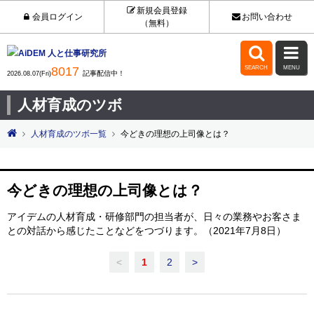
新規会員登録
会員ログイン
お問い合わせ
（無料）


8017
SEARCH
MENU
記事配信中！
2026.08.07(Fri)
人材育成のツボ
人材育成のツボ一覧
今どきの理想の上司像とは？
今どきの理想の上司像とは？
アイデムの人材育成・研修部門の担当者が、日々の業務やお客さま
との対話から感じたことなどをつづります。（2021年7月8日）
<
1
2
>