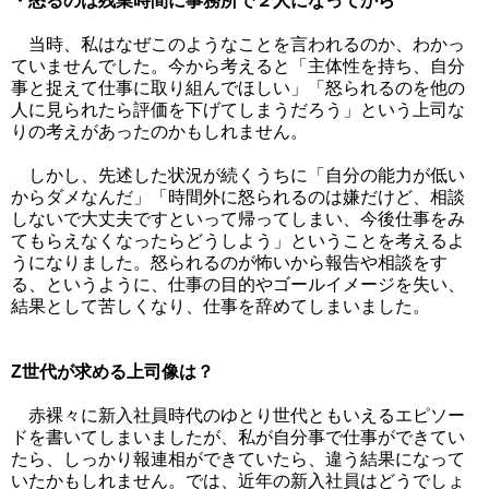
・怒るのは残業時間に事務所で２人になってから
当時、私はなぜこのようなことを言われるのか、わかっ
ていませんでした。今から考えると「主体性を持ち、自分
事と捉えて仕事に取り組んでほしい」「怒られるのを他の
人に見られたら評価を下げてしまうだろう」という上司な
りの考えがあったのかもしれません。
しかし、先述した状況が続くうちに「自分の能力が低い
からダメなんだ」「時間外に怒られるのは嫌だけど、相談
しないで大丈夫ですといって帰ってしまい、今後仕事をみ
てもらえなくなったらどうしよう」ということを考えるよ
うになりました。怒られるのが怖いから報告や相談をす
る、というように、仕事の目的やゴールイメージを失い、
結果として苦しくなり、仕事を辞めてしまいました。
Z世代が求める上司像は？
赤裸々に新入社員時代のゆとり世代ともいえるエピソー
ドを書いてしまいましたが、私が自分事で仕事ができてい
たら、しっかり報連相ができていたら、違う結果になって
いたかもしれません。では、近年の新入社員はどうでしょ