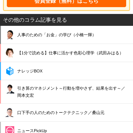
会員登録（無料）はこちら
その他のコラム記事を見る
人事のための「お金」の学び（小橋一輝）
【1分で読める】仕事に活かす色彩心理学（武田みはる）
ナレッジBOX
引き算のマネジメント～行動を増やさず、結果を出す～／
岡本文宏
口下手の人のためのトークテクニック／桑山元
ニュースPickUp