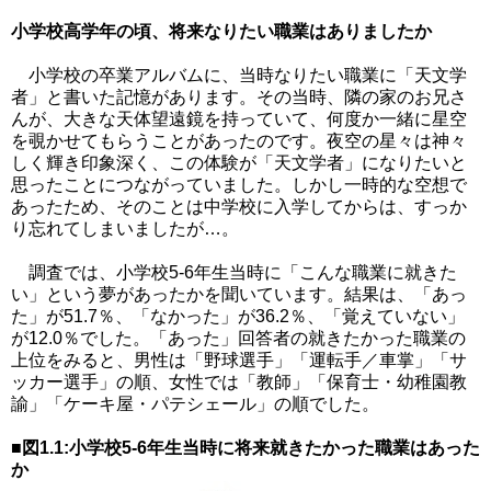
小学校高学年の頃、将来なりたい職業はありましたか
小学校の卒業アルバムに、当時なりたい職業に「天文学
者」と書いた記憶があります。その当時、隣の家のお兄さ
んが、大きな天体望遠鏡を持っていて、何度か一緒に星空
を覗かせてもらうことがあったのです。夜空の星々は神々
しく輝き印象深く、この体験が「天文学者」になりたいと
思ったことにつながっていました。しかし一時的な空想で
あったため、そのことは中学校に入学してからは、すっか
り忘れてしまいましたが…。
調査では、小学校5-6年生当時に「こんな職業に就きた
い」という夢があったかを聞いています。結果は、「あっ
た」が51.7％、「なかった」が36.2％、「覚えていない」
が12.0％でした。「あった」回答者の就きたかった職業の
上位をみると、男性は「野球選手」「運転手／車掌」「サ
ッカー選手」の順、女性では「教師」「保育士・幼稚園教
諭」「ケーキ屋・パテシェール」の順でした。
■図1.1:小学校5-6年生当時に将来就きたかった職業はあった
か