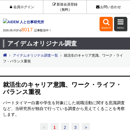
新規会員登録
会員ログイン
お問い合わせ
（無料）


8017
SEARCH
MENU
記事配信中！
2026.08.07(Fri)
アイデムオリジナル調査
アイデムオリジナル調査一覧
就活生のキャリア意識、ワーク・ライ
フ・バランス重視
就活生のキャリア意識、ワーク・ライフ・
バランス重視
パートタイマー白書や学生を対象にした就職活動に関する意識調査
など、当研究所が独自で行っている調査から見えてくることを考察
します。
<
1
2
3
>