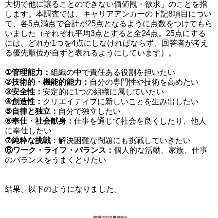
大切で他に譲ることのできない価値観・欲求」のことを指
します。本調査では、キャリアアンカーの下記8項目につい
て、各5点満点で合計が25点となるように点数をつけてもら
いました（それぞれ平均3点とすると全24点。25点にする
には、どれか1つを4点にしなければならず、回答者が考え
る優先順位が自ずと表れるようにしています）。
①管理能力：
組織の中で責任ある役割を担いたい
②技術的・機能的能力：
自分の専門性や技術を高めたい
③安全性：
安定的に1つの組織に属していたい
④創造性：
クリエイティブに新しいことを生み出したい
⑤自律と独立：
自分で独立したい
⑥奉仕・社会献身：
仕事を通じて社会を良くしたり、他人
に奉仕したい
⑦純粋な挑戦：
解決困難な問題にも挑戦していきたい
⑧ワーク・ライフ・バランス：
個人的な活動、家族、仕事
のバランスをうまくとりたい
結果、以下のようになりました。