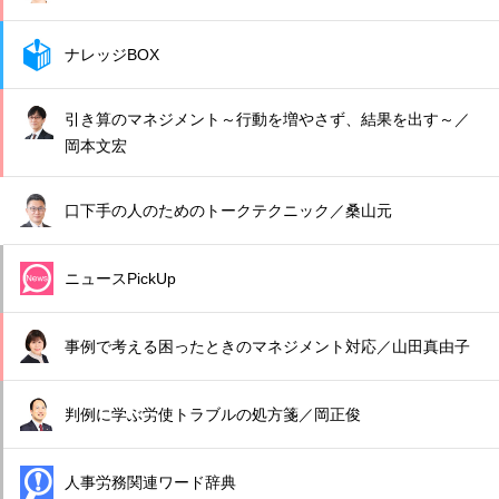
ナレッジBOX
引き算のマネジメント～行動を増やさず、結果を出す～／
岡本文宏
口下手の人のためのトークテクニック／桑山元
ニュースPickUp
事例で考える困ったときのマネジメント対応／山田真由子
判例に学ぶ労使トラブルの処方箋／岡正俊
人事労務関連ワード辞典