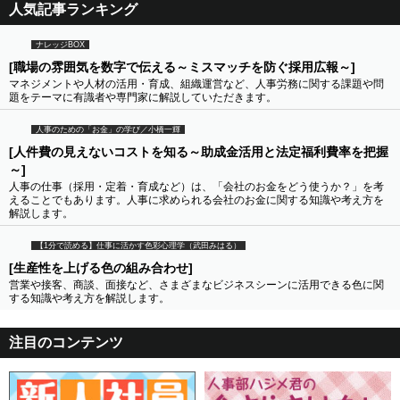
人気記事ランキング
ナレッジBOX
[職場の雰囲気を数字で伝える～ミスマッチを防ぐ採用広報～]
マネジメントや人材の活用・育成、組織運営など、人事労務に関する課題や問
題をテーマに有識者や専門家に解説していただきます。
人事のための「お金」の学び／小橋一輝
[人件費の見えないコストを知る～助成金活用と法定福利費率を把握
～]
人事の仕事（採用・定着・育成など）は、「会社のお金をどう使うか？」を考
えることでもあります。人事に求められる会社のお金に関する知識や考え方を
解説します。
【1分で読める】仕事に活かす色彩心理学（武田みはる）
[生産性を上げる色の組み合わせ]
営業や接客、商談、面接など、さまざまなビジネスシーンに活用できる色に関
する知識や考え方を解説します。
注目のコンテンツ