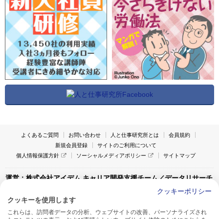
よくあるご質問
お問い合わせ
人と仕事研究所とは
会員規約
新規会員登録
サイトのご利用について
個人情報保護方針
ソーシャルメディアポリシー
サイトマップ
運営：株式会社アイデム キャリア開発支援チーム／データリサーチ
チーム
クッキーポリシー
クッキーを使用します
〒160-0022 東京都新宿区新宿1-4-10
これらは、訪問者データの分析、ウェブサイトの改善、パーソナライズされ
アイデム本社ビル TEL:03-5269-6020