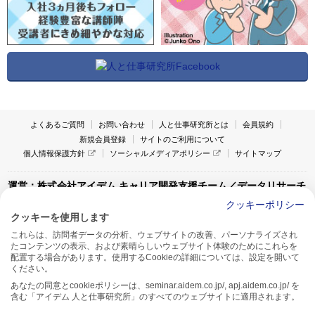
よくあるご質問
お問い合わせ
人と仕事研究所とは
会員規約
新規会員登録
サイトのご利用について
個人情報保護方針
ソーシャルメディアポリシー
サイトマップ
運営：株式会社アイデム キャリア開発支援チーム／データリサーチ
チーム
クッキーポリシー
クッキーを使用します
〒160-0022 東京都新宿区新宿1-4-10
これらは、訪問者データの分析、ウェブサイトの改善、パーソナライズされ
アイデム本社ビル TEL:03-5269-6020
たコンテンツの表示、および素晴らしいウェブサイト体験のためにこれらを
〒550-0005 大阪府大阪市西区西本町1-13-43
配置する場合があります。使用するCookieの詳細については、設定を開いて
アイデム西本町ビル7F TEL:06-7662-2800
ください。
あなたの同意とcookieポリシーは、seminar.aidem.co.jp/, apj.aidem.co.jp/ を
含む「アイデム 人と仕事研究所」のすべてのウェブサイトに適用されます。