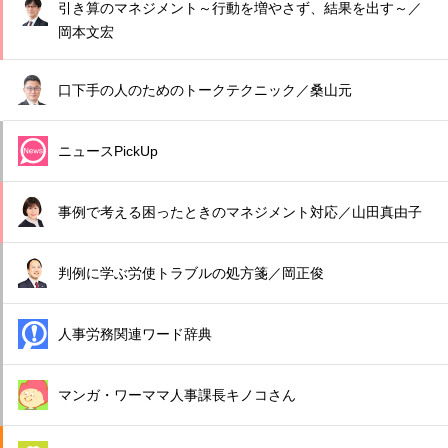
引き算のマネジメント～行動を増やさず、結果を出す～／
岡本文宏
口下手の人のためのトークテクニック／桑山元
ニュースPickUp
事例で考える困ったときのマネジメント対応／山田真由子
判例に学ぶ労使トラブルの処方箋／岡正俊
人事労務関連ワード辞典
マンガ・ワーママ人事課長キノコさん