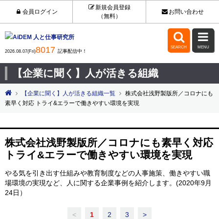
新規会員登録
会員ログイン
お問い合わせ
（無料）


8017
SEARCH
MENU
記事配信中！
2026.08.07(Fri)
【企業に聞く】人が活きる組織
【企業に聞く】人が活きる組織一覧
株式会社浅野製版所／コロナにも
素早く対応 トライ&エラーで働きやすい環境を実現
株式会社浅野製版所／コロナにも素早く対応
トライ&エラーで働きやすい環境を実現
やる気を引き出す仕組みや教育制度などの人事施策、働きやすい職
場環境の実現など、人に関する企業事例を紹介します。(2020年9月
24日）
<
1
2
3
>