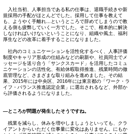
入社当初、人事担当である私の仕事は、退職手続きや新
規採用の手配がほとんどでした。採用して仕事を教えて
も、ようやく手離れ…というところで辞めてしまうので教
える側も疲弊していく一方でした。そこで、根本的に解決
しなければいけないということになり、組織や風土、福利
厚生などの改革に着手することになりました。
社内のコミュニケーションを活性化するべく、人事評価
制度やキャリア形成の仕組みなどの刷新や、社員同士でメ
ッセージを送り合う「サンクスカード」を活用したコミュ
ニケーションの活性化、有給休暇取得推進、残業時間の徹
底管理など、さまざまな取り組みを進めました。その結
果、2015年には中央区、2016年には東京都の「ワーク・ラ
イフ・バランス推進認定企業」に選出されるなど、外部か
ら評価されるようになりました。
―ところが問題が発生したそうですね。
残業を減らし、休みを増やしましょうといっても、クラ
イアントからいただく仕事量に変化はありません。にもか