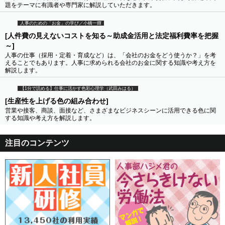
題をテーマに有識者や専門家に解説していただきます。
人事のための「お金」の学び／小橋一輝
[人件費の見えないコストを知る～助成金活用と法定福利費率を把握
～]
人事の仕事（採用・定着・育成など）は、「会社のお金をどう使うか？」を考
えることでもあります。人事に求められる会社のお金に関する知識や考え方を
解説します。
【1分で読める】仕事に活かす色彩心理学（武田みはる）
[生産性を上げる色の組み合わせ]
営業や接客、商談、面接など、さまざまなビジネスシーンに活用できる色に関
する知識や考え方を解説します。
注目のコンテンツ