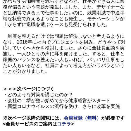
かわらず労働時間を減らすとなると、仕事ができる人に業
務が偏るという問題が発生しました。また、デザイナーな
どは納得できるまで仕事をしたいのに、残業削減で中途半
端な状態で終えるようなことも発生し、モチベーションが
上がらずに退職を選ぶケースも見受けられました。
制度を整えるだけでは問題は解決しないと考えるように
なり、2016年に社内でプロジェクトを組み、どうやって対
応していくべきかを検討しました。さらに全社員面談を実
施し、一人ひとりの声に耳を傾けました。すると、仕事と
家庭のバランスを整えたい人もいれば、バリバリ仕事をし
たい人もいるなど、社員によって考え方がバラバラという
ことが分かりました。
＞＞＞次ページにつづく
・どのような対策を講じたのか？
・会社の土壌が整い始めてから健康経営がスタート
・新型コロナウイルスの流行を受け、さらに改革を実施
※次ページ以降の閲覧には、
会員登録（無料）
が必要です
<会員サービスのご案内は
コチラ
>