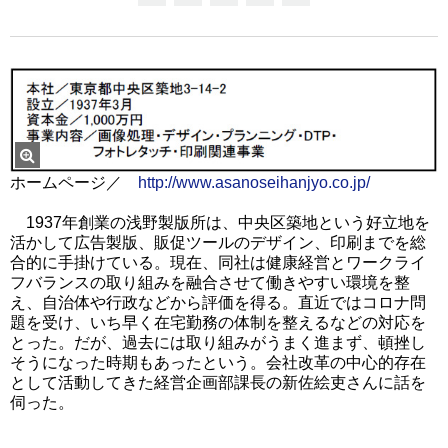
ホームページ／
http://www.asanoseihanjyo.co.jp/
1937年創業の浅野製版所は、中央区築地という好立地を
活かして広告製版、販促ツールのデザイン、印刷までを総
合的に手掛けている。現在、同社は健康経営とワークライ
フバランスの取り組みを融合させて働きやすい環境を整
え、自治体や行政などから評価を得る。直近ではコロナ問
題を受け、いち早く在宅勤務の体制を整えるなどの対応を
とった。だが、過去には取り組みがうまく進まず、頓挫し
そうになった時期もあったという。会社改革の中心的存在
として活動してきた経営企画部課長の新佐絵吏さんに話を
伺った。