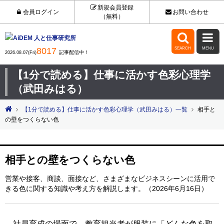
新規会員登録
会員ログイン
お問い合わせ
（無料）


8017
SEARCH
MENU
記事配信中！
2026.08.07(Fri)
【1分で読める】仕事に活かす色彩心理学
（武田みはる）
【1分で読める】仕事に活かす色彩心理学（武田みはる）一覧
相手と
の壁をつくらない色
相手との壁をつくらない色
営業や接客、商談、面接など、さまざまなビジネスシーンに活用で
きる色に関する知識や考え方を解説します。（2026年6月16日）
社員育成の場面で、教育担当者が服装に「どんな色を取