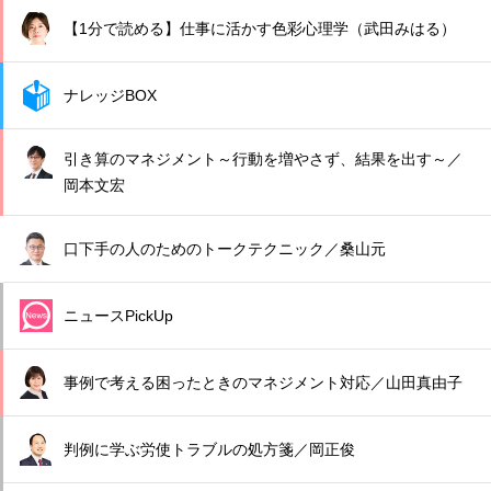
【1分で読める】仕事に活かす色彩心理学（武田みはる）
ナレッジBOX
引き算のマネジメント～行動を増やさず、結果を出す～／
岡本文宏
口下手の人のためのトークテクニック／桑山元
ニュースPickUp
事例で考える困ったときのマネジメント対応／山田真由子
判例に学ぶ労使トラブルの処方箋／岡正俊