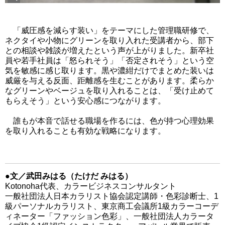
「威圧感を減らす装い」をテーマにした管理職研修で、
ネクタイや小物にグリーンを取り入れた受講者から、部下
との相談や雑談が増えたという声が上がりました。新卒社
員や若手社員は「怒られそう」「否定されそう」という空
気を敏感に感じ取ります。黒や濃紺だけでまとめた装いは
威厳を与える反面、距離感を生むことがあります。柔らか
なグリーンやベージュを取り入れることは、「受け止めて
もらえそう」という安心感につながります。
誰もが本音で話せる職場を作るには、色が持つ心理効果
を取り入れることも有効な戦略になります。
●文／武田みはる（たけだ みはる）
Kotonoha代表、カラービジネスコンサルタント
一般社団法人日本カラリスト協会認定講師・色彩診断士、1
級パーソナルカラリスト、東京商工会議所1級カラーコーデ
ィネーター「ファッション色彩」、一般社団法人カラータ