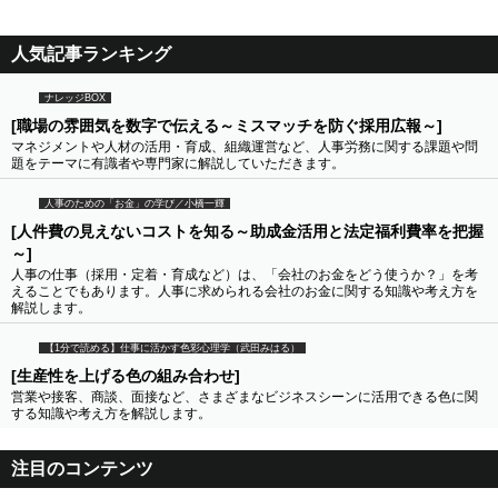
人気記事ランキング
ナレッジBOX
[職場の雰囲気を数字で伝える～ミスマッチを防ぐ採用広報～]
マネジメントや人材の活用・育成、組織運営など、人事労務に関する課題や問
題をテーマに有識者や専門家に解説していただきます。
人事のための「お金」の学び／小橋一輝
[人件費の見えないコストを知る～助成金活用と法定福利費率を把握
～]
人事の仕事（採用・定着・育成など）は、「会社のお金をどう使うか？」を考
えることでもあります。人事に求められる会社のお金に関する知識や考え方を
解説します。
【1分で読める】仕事に活かす色彩心理学（武田みはる）
[生産性を上げる色の組み合わせ]
営業や接客、商談、面接など、さまざまなビジネスシーンに活用できる色に関
する知識や考え方を解説します。
注目のコンテンツ