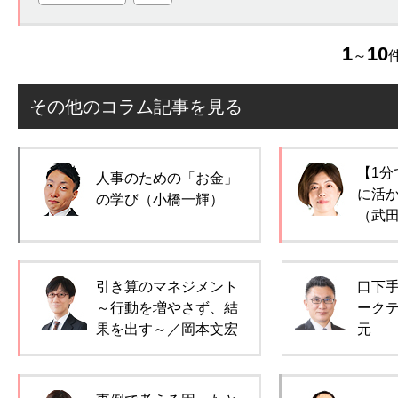
1
10
～
件
その他のコラム記事を見る
【1分
人事のための「お金」
に活
の学び（小橋一輝）
（武
引き算のマネジメント
口下
～行動を増やさず、結
ーク
果を出す～／岡本文宏
元