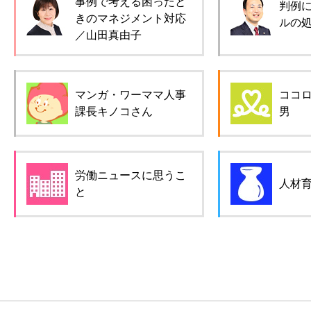
事例で考える困ったと
判例
きのマネジメント対応
ルの
／山田真由子
マンガ・ワーママ人事
ココ
課長キノコさん
男
労働ニュースに思うこ
人材
と