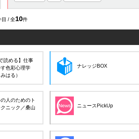
10
目 / 全
件
で読める】仕事
ナレッジBOX
かす色彩心理学
田みはる）
手の人のためのト
ニュースPickUp
テクニック／桑山