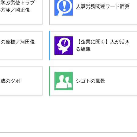
に学ぶ労使トラブ
人事労務関連ワード辞典
処方箋／岡正俊
ロの座標／河田俊
【企業に聞く】人が活き
る組織
育成のツボ
シゴトの風景