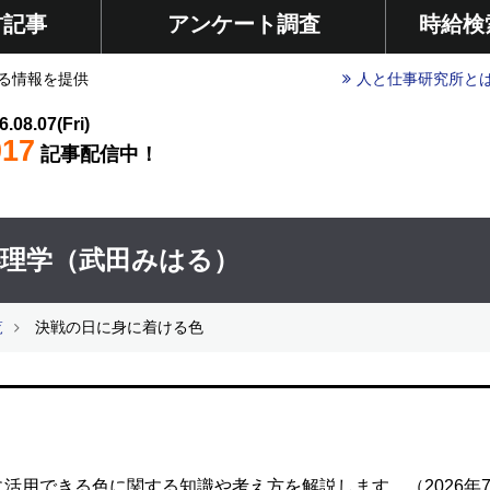
材記事
アンケート調査
時給検
る情報を提供
人と仕事研究所と
6.08.07(Fri)
017
記事配信中！
心理学（武田みはる）
覧
決戦の日に身に着ける色
活用できる色に関する知識や考え方を解説します。（2026年