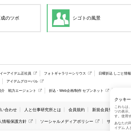
育成のツボ
シゴトの風景
イーアイデム正社員
フォトギャラリーシリウス
日曜折込 しごと情
アイデムグローバル
紹介 戦力エージェント
折込・Web企画/制作 セブンネット
愛媛県の
クッキー
これらは
問い合わせ
人と仕事研究所とは
会員規約
新規会員登録
サ
ツの表示
す。使用す
人情報保護方針
ソーシャルメディアポリシー
サイトマッ
あなたの同意と
イデム 