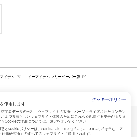
報アイデム
イーアイデム フリーペーパー版
求人広告 アイデム四国
クッキーポリシー
を使用します
、訪問者データの分析、ウェブサイトの改善、パーソナライズされたコンテン
イトのご利用について
、および素晴らしいウェブサイト体験のためにこれらを配置する場合がありま
るCookieの詳細については、設定を開いてください。
プ
cookieポリシーは、seminar.aidem.co.jp/, apj.aidem.co.jp/ を含む「ア
人と仕事研究所」のすべてのウェブサイトに適用されます。