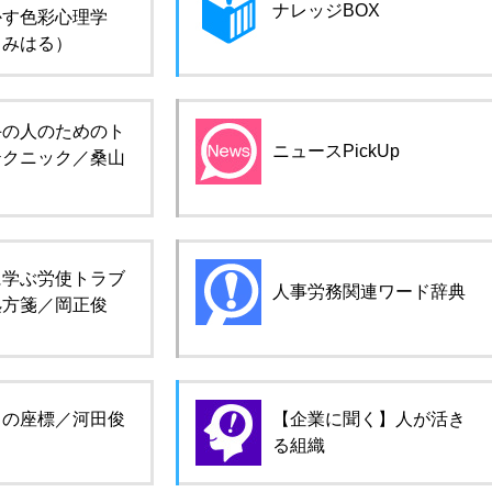
ナレッジBOX
かす色彩心理学
田みはる）
手の人のためのト
ニュースPickUp
テクニック／桑山
に学ぶ労使トラブ
人事労務関連ワード辞典
処方箋／岡正俊
ロの座標／河田俊
【企業に聞く】人が活き
る組織