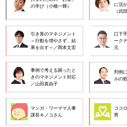
に活
の学び（小橋一輝）
（武
引き算のマネジメント
口下
～行動を増やさず、結
ーク
果を出す～／岡本文宏
元
事例で考える困ったと
判例
きのマネジメント対応
ルの
／山田真由子
マンガ・ワーママ人事
ココ
課長キノコさん
男