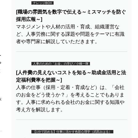
ナレッジBOX
[職場の雰囲気を数字で伝える～ミスマッチを防ぐ
採用広報～]
マネジメントや人材の活用・育成、組織運営な
ど、人事労務に関する課題や問題をテーマに有識
者や専門家に解説していただきます。
ー
や
人事のための「お金」の学び／小橋一輝
と
[人件費の見えないコストを知る～助成金活用と法
定福利費率を把握～]
人事の仕事（採用・定着・育成など）は、「会社
のお金をどう使うか？」を考えることでもありま
が
す。人事に求められる会社のお金に関する知識や
考え方を解説します。
【1分で読める】仕事に活かす色彩心理学（武田みはる）