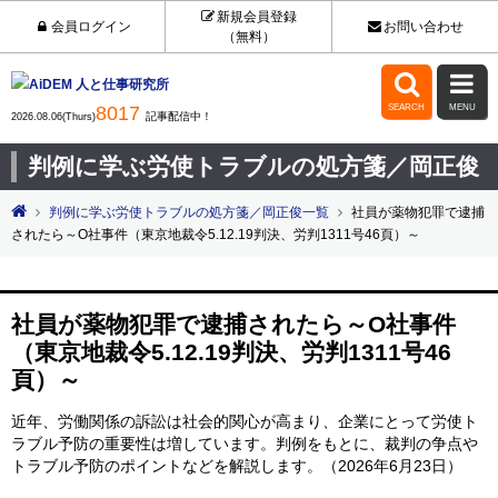
新規会員登録
会員ログイン
お問い合わせ
（無料）


8017
SEARCH
MENU
記事配信中！
2026.08.06(Thurs)
判例に学ぶ労使トラブルの処方箋／岡正俊
判例に学ぶ労使トラブルの処方箋／岡正俊一覧
社員が薬物犯罪で逮捕
されたら～O社事件（東京地裁令5.12.19判決、労判1311号46頁）～
社員が薬物犯罪で逮捕されたら～O社事件
（東京地裁令5.12.19判決、労判1311号46
頁）～
近年、労働関係の訴訟は社会的関心が高まり、企業にとって労使ト
ラブル予防の重要性は増しています。判例をもとに、裁判の争点や
トラブル予防のポイントなどを解説します。（2026年6月23日）