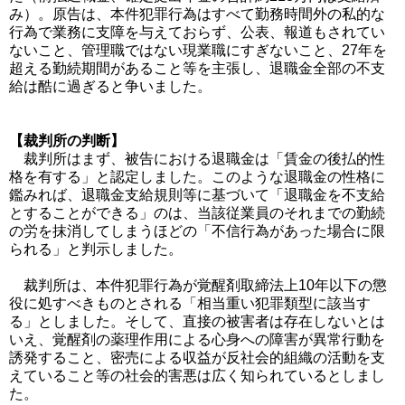
み）。原告は、本件犯罪行為はすべて勤務時間外の私的な
行為で業務に支障を与えておらず、公表、報道もされてい
ないこと、管理職ではない現業職にすぎないこと、27年を
超える勤続期間があること等を主張し、退職金全部の不支
給は酷に過ぎると争いました。
【裁判所の判断】
裁判所はまず、被告における退職金は「賃金の後払的性
格を有する」と認定しました。このような退職金の性格に
鑑みれば、退職金支給規則等に基づいて「退職金を不支給
とすることができる」のは、当該従業員のそれまでの勤続
の労を抹消してしまうほどの「不信行為があった場合に限
られる」と判示しました。
裁判所は、本件犯罪行為が覚醒剤取締法上10年以下の懲
役に処すべきものとされる「相当重い犯罪類型に該当す
る」としました。そして、直接の被害者は存在しないとは
いえ、覚醒剤の薬理作用による心身への障害が異常行動を
誘発すること、密売による収益が反社会的組織の活動を支
えていること等の社会的害悪は広く知られているとしまし
た。