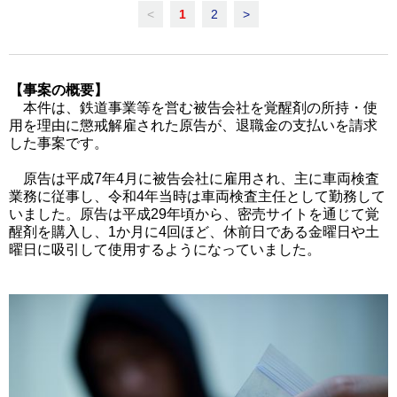
<
1
2
>
【事案の概要】
本件は、鉄道事業等を営む被告会社を覚醒剤の所持・使
用を理由に懲戒解雇された原告が、退職金の支払いを請求
した事案です。
原告は平成7年4月に被告会社に雇用され、主に車両検査
業務に従事し、令和4年当時は車両検査主任として勤務して
いました。原告は平成29年頃から、密売サイトを通じて覚
醒剤を購入し、1か月に4回ほど、休前日である金曜日や土
曜日に吸引して使用するようになっていました。