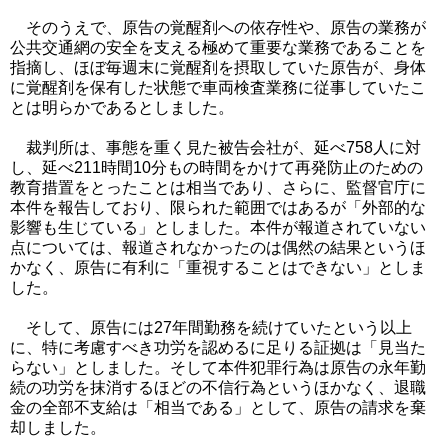
そのうえで、原告の覚醒剤への依存性や、原告の業務が
公共交通網の安全を支える極めて重要な業務であることを
指摘し、ほぼ毎週末に覚醒剤を摂取していた原告が、身体
に覚醒剤を保有した状態で車両検査業務に従事していたこ
とは明らかであるとしました。
裁判所は、事態を重く見た被告会社が、延べ758人に対
し、延べ211時間10分もの時間をかけて再発防止のための
教育措置をとったことは相当であり、さらに、監督官庁に
本件を報告しており、限られた範囲ではあるが「外部的な
影響も生じている」としました。本件が報道されていない
点については、報道されなかったのは偶然の結果というほ
かなく、原告に有利に「重視することはできない」としま
した。
そして、原告には27年間勤務を続けていたという以上
に、特に考慮すべき功労を認めるに足りる証拠は「見当た
らない」としました。そして本件犯罪行為は原告の永年勤
続の功労を抹消するほどの不信行為というほかなく、退職
金の全部不支給は「相当である」として、原告の請求を棄
却しました。