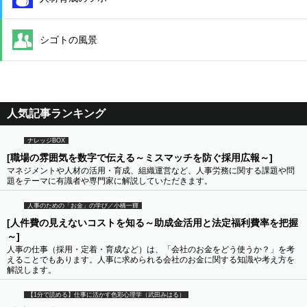
シゴトの風景
人気記事ランキング
ナレッジBOX
[職場の雰囲気を数字で伝える～ミスマッチを防ぐ採用広報～]
マネジメントや人材の活用・育成、組織運営など、人事労務に関する課題や問
題をテーマに有識者や専門家に解説していただきます。
人事のための「お金」の学び／小橋一輝
[人件費の見えないコストを知る～助成金活用と法定福利費率を把握
～]
人事の仕事（採用・定着・育成など）は、「会社のお金をどう使うか？」を考
えることでもあります。人事に求められる会社のお金に関する知識や考え方を
解説します。
【1分で読める】仕事に活かす色彩心理学（武田みはる）