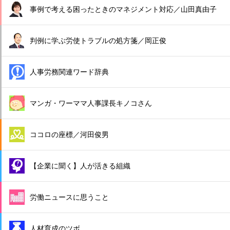
事例で考える困ったときのマネジメント対応／山田真由子
判例に学ぶ労使トラブルの処方箋／岡正俊
人事労務関連ワード辞典
マンガ・ワーママ人事課長キノコさん
ココロの座標／河田俊男
【企業に聞く】人が活きる組織
労働ニュースに思うこと
人材育成のツボ