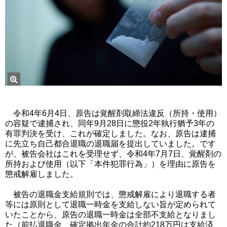
令和4年6月4日、原告は覚醒剤取締法違反（所持・使用）
の容疑で逮捕され、同年9月28日に懲役2年執行猶予3年の
有罪判決を受け、これが確定しました。なお、原告は逮捕
に先立ち自己都合退職の退職届を提出していました。です
が、被告会社はこれを受理せず、令和4年7月7日、覚醒剤の
所持および使用（以下「本件犯罪行為」）を理由に原告を
懲戒解雇しました。
被告の退職金支給規則では、懲戒解雇により退職する者
等には原則として退職一時金を支給しない旨が定められて
いたことから、原告の退職一時金は全部不支給となりまし
た（前払退職金、確定拠出年金の合計約218万円は支給済