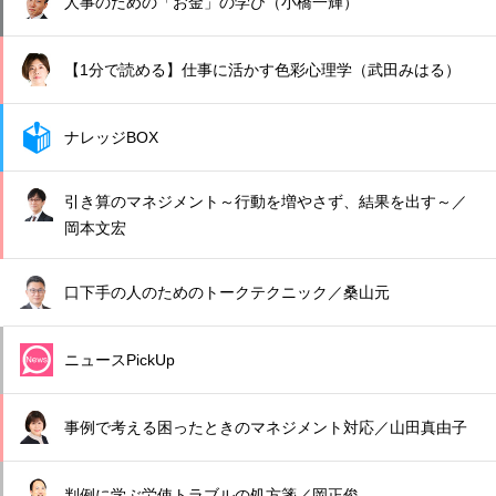
人事のための「お金」の学び（小橋一輝）
【1分で読める】仕事に活かす色彩心理学（武田みはる）
ナレッジBOX
引き算のマネジメント～行動を増やさず、結果を出す～／
岡本文宏
口下手の人のためのトークテクニック／桑山元
ニュースPickUp
事例で考える困ったときのマネジメント対応／山田真由子
判例に学ぶ労使トラブルの処方箋／岡正俊