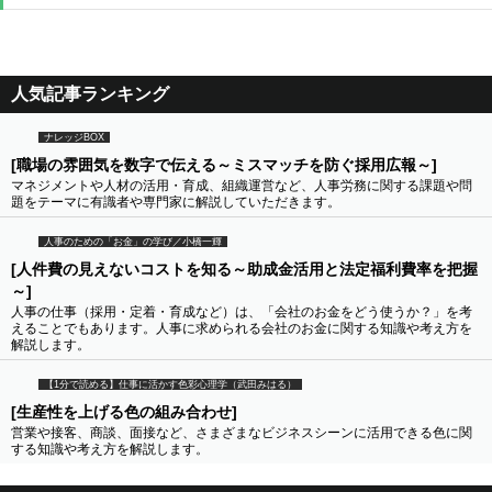
人気記事ランキング
ナレッジBOX
[職場の雰囲気を数字で伝える～ミスマッチを防ぐ採用広報～]
マネジメントや人材の活用・育成、組織運営など、人事労務に関する課題や問
題をテーマに有識者や専門家に解説していただきます。
人事のための「お金」の学び／小橋一輝
[人件費の見えないコストを知る～助成金活用と法定福利費率を把握
～]
人事の仕事（採用・定着・育成など）は、「会社のお金をどう使うか？」を考
えることでもあります。人事に求められる会社のお金に関する知識や考え方を
解説します。
【1分で読める】仕事に活かす色彩心理学（武田みはる）
[生産性を上げる色の組み合わせ]
営業や接客、商談、面接など、さまざまなビジネスシーンに活用できる色に関
する知識や考え方を解説します。