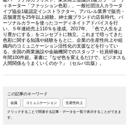
ィネーター「ファッション色彩」、一般社団法人カラータ
イプ協会1級認定インストラクター。アパレル業界で販売・
店舗運営を25年以上経験。紳士服ブランドの店長時代、パ
ーソナルカラーを使ったコーディネイトアドバイスを行
い、５年連続売上110％を達成。2017年、「色で人生をよ
り豊かにする」をコンセプトに独立。これまで培ってきた
色彩に関する知識や経験をもとに、企業の生産性向上や組
織内のコミュニケーション活性化の支援などを行ってい
る。全国の商業施設や金融機関でのスタッフ・社員研修は
年間100件超。著書に『なぜ色を変えるだけで、ビジネスも
人間関係もうまくいくのか？』（セルバ出版）。
この記事のキーワード
会議
コミュニケーション
生産性向上
クリックすることで関連する記事・データを一覧で表示することができま
す。