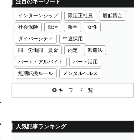
注目のキーワード
インターンシップ
限定正社員
最低賃金
社会保険
就活
新卒
女性
ダイバーシティ
中途採用
同一労働同一賃金
内定
派遣法
パート・アルバイト
パート活用
無期転換ルール
メンタルヘルス
ト
キーワード一覧
い
が
人気記事ランキング
マ
を