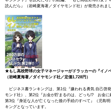
読んだら』（岩崎夏海著／ダイヤモンド社）が発売されま
★もし高校野球の女子マネージャーがドラッカーの『イノ
（岩崎夏海著／ダイヤモンド社／定価1,728円）
ビジネス書ランキングは、第1位『嫌われる勇気 自己啓発
モンド社）、第2位『お金が貯まるのは、どっち!? お金
第3位『身近な人が亡くなった後の手続のすべて』（児島
キングとなっています。