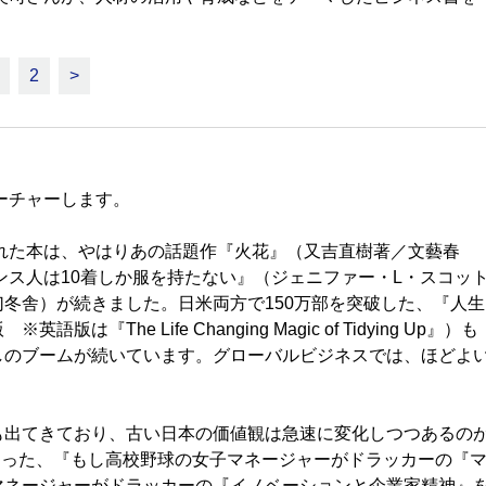
2
>
ーチャーします。
れた本は、やはりあの話題作『火花』（又吉直樹著／文藝春
ンス人は10着しか服を持たない』（ジェニファー・L・スコッ
冬舎）が続きました。日米両方で150万部を突破した、『人生
e Life Changing Magic of Tidying Up』）も
しのブームが続いています。グローバルビジネスでは、ほどよ
出てきており、古い日本の価値観は急速に変化しつつあるの
となった、『もし高校野球の女子マネージャーがドラッカーの『
マネージャーがドラッカーの『イノベーションと企業家精神』