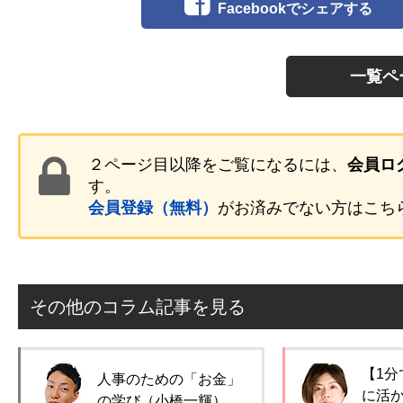
Facebookでシェアする
一覧ペ
２ページ目以降をご覧になるには、
会員ロ
す。
会員登録（無料）
がお済みでない方はこち
その他のコラム記事を見る
【1分
人事のための「お金」
に活
の学び（小橋一輝）