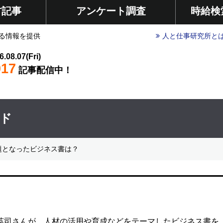
材記事
アンケート調査
時給検
る情報を提供
人と仕事研究所と
6.08.07(Fri)
017
記事配信中！
イド
話題となったビジネス書は？
井英司さんが、人材の活用や育成などをテーマしたビジネス書を