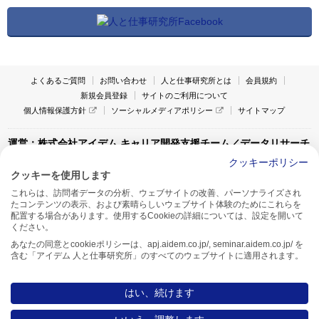
よくあるご質問
お問い合わせ
人と仕事研究所とは
会員規約
新規会員登録
サイトのご利用について
個人情報保護方針
ソーシャルメディアポリシー
サイトマップ
運営：株式会社アイデム キャリア開発支援チーム／データリサーチ
チーム
クッキーポリシー
クッキーを使用します
〒160-0022 東京都新宿区新宿1-4-10
これらは、訪問者データの分析、ウェブサイトの改善、パーソナライズされ
アイデム本社ビル TEL:03-5269-6020
たコンテンツの表示、および素晴らしいウェブサイト体験のためにこれらを
〒550-0005 大阪府大阪市西区西本町1-13-43
配置する場合があります。使用するCookieの詳細については、設定を開いて
アイデム西本町ビル7F TEL:06-7662-2800
ください。
あなたの同意とcookieポリシーは、apj.aidem.co.jp/, seminar.aidem.co.jp/ を
含む「アイデム 人と仕事研究所」のすべてのウェブサイトに適用されます。
はい、続けます
Copyright AIDEM Inc. All rights reserved.