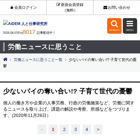
新規会員登録
会員ログイン
お問い合わせ
（無料）


8017
SEARCH
MENU
記事配信中！
2026.08.07(Fri)
労働ニュースに思うこと
労働ニュースに思うこと一覧
少ないパイの奪い合い!? 子育て世代の憂
鬱
少ないパイの奪い合い!? 子育て世代の憂鬱
個人の働き方や企業の人事労務、行政の労働施策など、労働に関す
るニュースを取り上げ、課題の解説や考察、所感などをつづりま
す。(2020年11月26日）
<
1
2
3
4
>