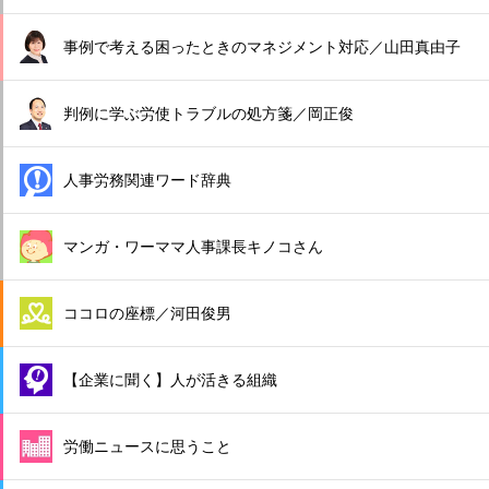
事例で考える困ったときのマネジメント対応／山田真由子
判例に学ぶ労使トラブルの処方箋／岡正俊
人事労務関連ワード辞典
マンガ・ワーママ人事課長キノコさん
ココロの座標／河田俊男
【企業に聞く】人が活きる組織
労働ニュースに思うこと