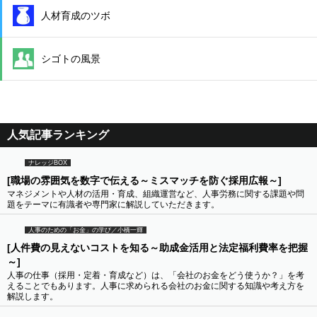
人材育成のツボ
シゴトの風景
人気記事ランキング
ナレッジBOX
[職場の雰囲気を数字で伝える～ミスマッチを防ぐ採用広報～]
マネジメントや人材の活用・育成、組織運営など、人事労務に関する課題や問
題をテーマに有識者や専門家に解説していただきます。
人事のための「お金」の学び／小橋一輝
[人件費の見えないコストを知る～助成金活用と法定福利費率を把握
～]
人事の仕事（採用・定着・育成など）は、「会社のお金をどう使うか？」を考
えることでもあります。人事に求められる会社のお金に関する知識や考え方を
解説します。