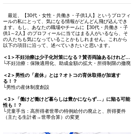
最近、【30代・女性・共働き・子供1人】というプロフィ
ールの私にとって、気になる情報がどんどん飛び込んでき
ます。もし、あなたの職場やチームに【30代・共働き・子
供1～2人】のプロフィールに当てはまる人がいるなら、そ
の人たちも気になっていることかもしれません。これから
以下の項目に沿って、述べていきたいと思います。
＜1＞不妊治療は少子化対策になる？賛否両論あるけれど…
└不妊治療：保険適用化、助成金額の拡大・所得制限の撤廃
＜2＞男性の「産休」とは？オトコの育休取得が加速す
る！？
└男性の産休制度創設
＜3＞「働けど働けど暮らしは豊かにならず…」に陥る可能
性も！？
└児童手当：高所得者世帯の特例給付の廃止と、所得要件
（主たる生計者→世帯合算）の変更