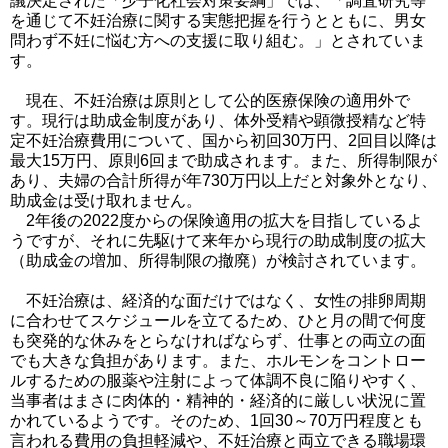
議決定された「少子化社会対策要綱」では、「調査研究等
を通じて不妊治療に関する実態把握を行うとともに、男女
問わず不妊に悩む方への支援に取り組む。」とされていま
す。
現在、不妊治療は原則として公的医療保険の適用外で
す。現行は助成金制度があり、体外受精や顕微授精など特
定不妊治療費用について、国から初回30万円、2回目以降は
最大15万円、原則6回まで助成されます。また、所得制限が
あり、夫婦の合計所得が年730万円以上だと対象外となり、
助成金は受け取れません。
2年後の2022度からの保険適用の拡大を目指しているよ
うですが、それに先駆けて来年から現行の助成制度の拡大
（助成金の増加、所得制限の撤廃）が検討されています。
不妊治療は、経済的な面だけではなく、女性の排卵周期
に合わせてスケジュールを立てるため、ひと月の間で何度
も突発的な休みをとらなければならず、仕事との両立の面
でも大きな負担があります。また、ホルモンをコントロー
ルするための服薬や注射によって体調不良に陥りやすく、
当事者はまさに肉体的・精神的・経済的に厳しい状況に置
かれているようです。そのため、1回30～70万円程度とも
言われる費用の負担軽減や、不妊治療と両立できる職場環