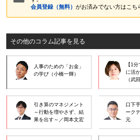
会員登録（無料）
がお済みでない方はこち
その他のコラム記事を見る
【1分
人事のための「お金」
に活
の学び（小橋一輝）
（武
引き算のマネジメント
口下
～行動を増やさず、結
ーク
果を出す～／岡本文宏
元