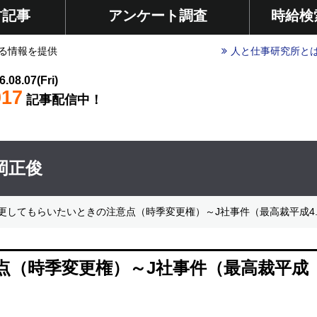
材記事
アンケート調査
時給検
る情報を提供
人と仕事研究所と
6.08.07(Fri)
017
記事配信中！
岡正俊
更してもらいたいときの注意点（時季変更権）～J社事件（最高裁平成4.6
点（時季変更権）～J社事件（最高裁平成