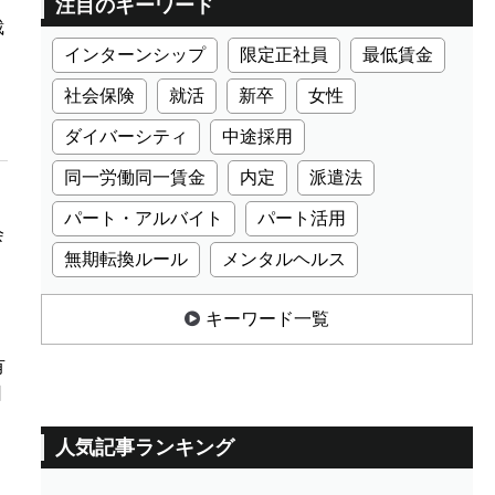
注目のキーワード
裁
インターンシップ
限定正社員
最低賃金
社会保険
就活
新卒
女性
ダイバーシティ
中途採用
同一労働同一賃金
内定
派遣法
パート・アルバイト
パート活用
会
無期転換ルール
メンタルヘルス
キーワード一覧
有
日
人気記事ランキング