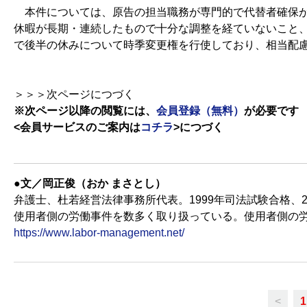
本件については、原告の担当職務が専門的で代替者確保が
休暇が長期・連続したもので十分な調整を経ていないこと
で後半の休みについて時季変更権を行使しており、相当配
＞＞＞次ページにつづく
※次ページ以降の閲覧には、
会員登録（無料）
が必要です
<会員サービスのご案内は
コチラ
>
につづく
●文／岡正俊（おか まさとし）
弁護士、杜若経営法律事務所代表。1999年司法試験合格、
使用者側の労働事件を数多く取り扱っている。使用者側の
https://www.labor-management.net/
<
1