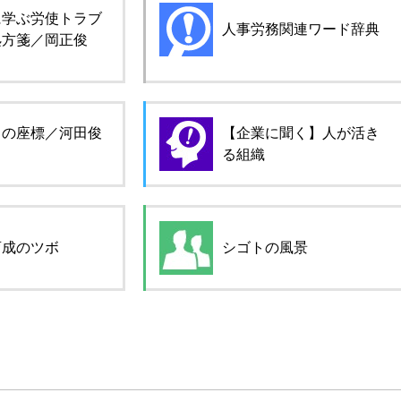
に学ぶ労使トラブ
人事労務関連ワード辞典
処方箋／岡正俊
ロの座標／河田俊
【企業に聞く】人が活き
る組織
育成のツボ
シゴトの風景