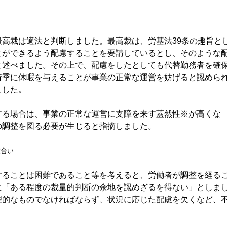
高裁は適法と判断しました。
最高裁は、労基法39条の趣旨と
とができるよう配慮することを要請しているとし、そのような
と述べました。その上で、配慮をしたとしても代替勤務者を確
時季に休暇を与えることが事業の正常な運営を妨げると認めら
ました。
る場合は、事業の正常な運営に支障を来す蓋然性※が高くな
の調整を図る必要が生じると指摘しました。
度合い
ることは困難であること等を考えると、労働者が調整を経る
に「ある程度の裁量的判断の余地を認めざるを得ない」としま
理的なものでなければならず、状況に応じた配慮を欠くなど、