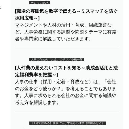
ナレッジBOX
本
[職場の雰囲気を数字で伝える～ミスマッチを防ぐ
採用広報～]
マネジメントや人材の活用・育成、組織運営な
ど、人事労務に関する課題や問題をテーマに有識
者や専門家に解説していただきます。
人事のための「お金」の学び／小橋一輝
[人件費の見えないコストを知る～助成金活用と法
定福利費率を把握～]
人事の仕事（採用・定着・育成など）は、「会社
のお金をどう使うか？」を考えることでもありま
す。人事に求められる会社のお金に関する知識や
考え方を解説します。
【1分で読める】仕事に活かす色彩心理学（武田みはる）