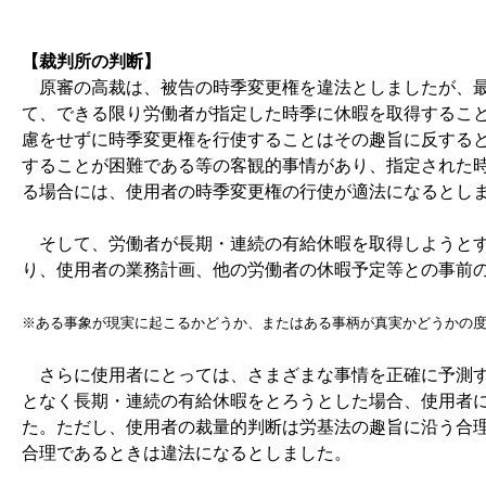
【裁判所の判断】
原審の高裁は、被告の時季変更権を違法としましたが、最
て、できる限り労働者が指定した時季に休暇を取得するこ
慮をせずに時季変更権を行使することはその趣旨に反する
することが困難である等の客観的事情があり、指定された
る場合には、使用者の時季変更権の行使が適法になるとし
そして、労働者が長期・連続の有給休暇を取得しようとす
り、使用者の業務計画、他の労働者の休暇予定等との事前
※ある事象が現実に起こるかどうか、またはある事柄が真実かどうかの
さらに使用者にとっては、さまざまな事情を正確に予測す
となく長期・連続の有給休暇をとろうとした場合、使用者
た。ただし、使用者の裁量的判断は労基法の趣旨に沿う合
合理であるときは違法になるとしました。