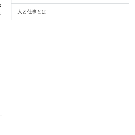
の
人と仕事とは
上