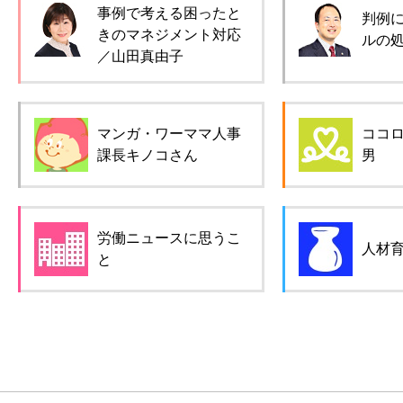
事例で考える困ったと
判例
きのマネジメント対応
ルの
／山田真由子
マンガ・ワーママ人事
ココ
課長キノコさん
男
労働ニュースに思うこ
人材
と