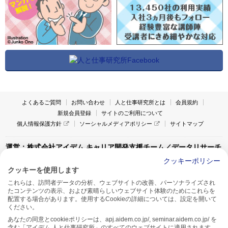
よくあるご質問
お問い合わせ
人と仕事研究所とは
会員規約
新規会員登録
サイトのご利用について
個人情報保護方針
ソーシャルメディアポリシー
サイトマップ
運営：株式会社アイデム キャリア開発支援チーム／データリサーチ
チーム
クッキーポリシー
クッキーを使用します
〒160-0022 東京都新宿区新宿1-4-10
これらは、訪問者データの分析、ウェブサイトの改善、パーソナライズされ
アイデム本社ビル TEL:03-5269-6020
たコンテンツの表示、および素晴らしいウェブサイト体験のためにこれらを
〒550-0005 大阪府大阪市西区西本町1-13-43
配置する場合があります。使用するCookieの詳細については、設定を開いて
アイデム西本町ビル7F TEL:06-7662-2800
ください。
あなたの同意とcookieポリシーは、apj.aidem.co.jp/, seminar.aidem.co.jp/ を
含む「アイデム 人と仕事研究所」のすべてのウェブサイトに適用されます。