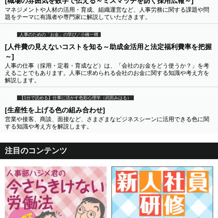
[職場の雰囲気を数字で伝える～ミスマッチを防ぐ採用広報～]
マネジメントや人材の活用・育成、組織運営など、人事労務に関する課題や問
題をテーマに有識者や専門家に解説していただきます。
人事のための「お金」の学び／小橋一輝
[人件費の見えないコストを知る～助成金活用と法定福利費率を把握
～]
人事の仕事（採用・定着・育成など）は、「会社のお金をどう使うか？」を考
えることでもあります。人事に求められる会社のお金に関する知識や考え方を
解説します。
【1分で読める】仕事に活かす色彩心理学（武田みはる）
[生産性を上げる色の組み合わせ]
営業や接客、商談、面接など、さまざまなビジネスシーンに活用できる色に関
する知識や考え方を解説します。
注目のコンテンツ