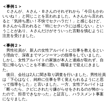
＜事例
１＞
Ｃさんが、Ａさん・Ｂさんのそれぞれから「今日もかわ
いいね！」と同じことを言われました。Ａさんから言われ
ると「気持ち悪い！不快でセクハラだ！」と感じるけど、
Ｂさんから言われると「特にセクハラには感じない」とい
うことがあり、Ａさんだけがそういった言動を慎むように
注意を受けました。
＜事例２＞
男性社員が、新人の女性アルバイトに仕事を教えるとい
う理由で、深夜までマンツーマンの指導をしていました。
しかし、女性アルバイトの家族が本人と連絡が取れず、自
宅に帰らないことを不審に思い、職場まで迎えにきまし
た。
後日、会社は2人に聞き取り調査を行いました。男性社員
は「下心はなく、純粋に仕事を早く覚えられるようにと思
って指導をした」と言いました。一方、女性アルバイトは
「断ったら、クビにされたり嫌がらせをされるのが怖かっ
たので、拒否できなかった」と証言し、ハラスメント事案
になりました。