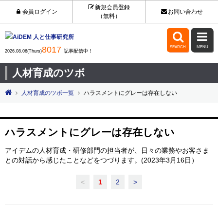
新規会員登録
会員ログイン
お問い合わせ
（無料）


8017
SEARCH
MENU
記事配信中！
2026.08.06(Thurs)
人材育成のツボ
人材育成のツボ一覧
ハラスメントにグレーは存在しない
ハラスメントにグレーは存在しない
アイデムの人材育成・研修部門の担当者が、日々の業務やお客さま
との対話から感じたことなどをつづります。(2023年3月16日）
<
1
2
>