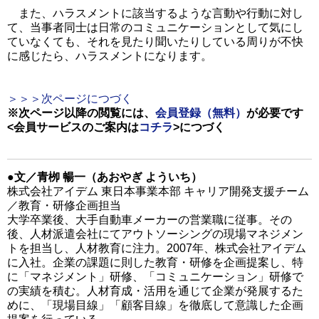
また、ハラスメントに該当するような言動や行動に対し
て、当事者同士は日常のコミュニケーションとして気にし
ていなくても、それを見たり聞いたりしている周りが不快
に感じたら、ハラスメントになります。
＞＞＞次ページにつづく
※次ページ以降の閲覧には、
会員登録（無料）
が必要です
<会員サービスのご案内は
コチラ
>
につづく
●文／青栁 暢一（あおやぎ よういち）
株式会社アイデム 東日本事業本部 キャリア開発支援チーム
／教育・研修企画担当
大学卒業後、大手自動車メーカーの営業職に従事。その
後、人材派遣会社にてアウトソーシングの現場マネジメン
トを担当し、人材教育に注力。2007年、株式会社アイデム
に入社。企業の課題に則した教育・研修を企画提案し、特
に「マネジメント」研修、「コミュニケーション」研修で
の実績を積む。人材育成・活用を通じて企業が発展するた
めに、「現場目線」「顧客目線」を徹底して意識した企画