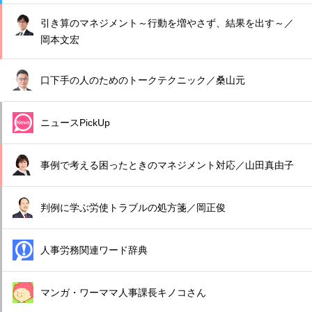
引き算のマネジメント～行動を増やさず、結果を出す～／
岡本文宏
口下手の人のためのトークテクニック／桑山元
ニュースPickUp
事例で考える困ったときのマネジメント対応／山田真由子
判例に学ぶ労使トラブルの処方箋／岡正俊
人事労務関連ワード辞典
マンガ・ワーママ人事課長キノコさん