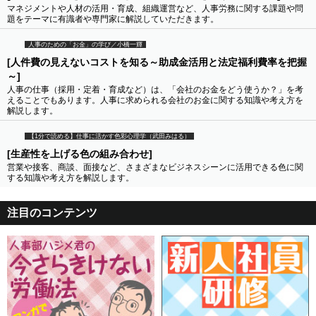
マネジメントや人材の活用・育成、組織運営など、人事労務に関する課題や問
題をテーマに有識者や専門家に解説していただきます。
人事のための「お金」の学び／小橋一輝
[人件費の見えないコストを知る～助成金活用と法定福利費率を把握
～]
人事の仕事（採用・定着・育成など）は、「会社のお金をどう使うか？」を考
えることでもあります。人事に求められる会社のお金に関する知識や考え方を
解説します。
【1分で読める】仕事に活かす色彩心理学（武田みはる）
[生産性を上げる色の組み合わせ]
営業や接客、商談、面接など、さまざまなビジネスシーンに活用できる色に関
する知識や考え方を解説します。
注目のコンテンツ