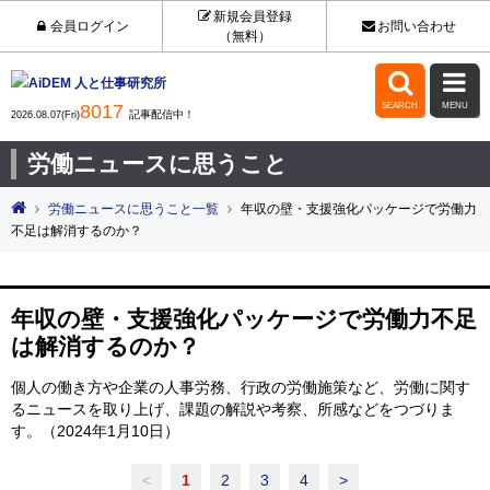
新規会員登録
会員ログイン
お問い合わせ
（無料）


8017
SEARCH
MENU
記事配信中！
2026.08.07(Fri)
労働ニュースに思うこと
労働ニュースに思うこと一覧
年収の壁・支援強化パッケージで労働力
不足は解消するのか？
年収の壁・支援強化パッケージで労働力不足
は解消するのか？
個人の働き方や企業の人事労務、行政の労働施策など、労働に関す
るニュースを取り上げ、課題の解説や考察、所感などをつづりま
す。（2024年1月10日）
<
1
2
3
4
>