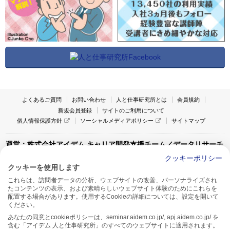
よくあるご質問
お問い合わせ
人と仕事研究所とは
会員規約
新規会員登録
サイトのご利用について
個人情報保護方針
ソーシャルメディアポリシー
サイトマップ
運営：株式会社アイデム キャリア開発支援チーム／データリサーチ
チーム
クッキーポリシー
クッキーを使用します
〒160-0022 東京都新宿区新宿1-4-10
これらは、訪問者データの分析、ウェブサイトの改善、パーソナライズされ
アイデム本社ビル TEL:03-5269-6020
たコンテンツの表示、および素晴らしいウェブサイト体験のためにこれらを
〒550-0005 大阪府大阪市西区西本町1-13-43
配置する場合があります。使用するCookieの詳細については、設定を開いて
アイデム西本町ビル7F TEL:06-7662-2800
ください。
あなたの同意とcookieポリシーは、seminar.aidem.co.jp/, apj.aidem.co.jp/ を
含む「アイデム 人と仕事研究所」のすべてのウェブサイトに適用されます。