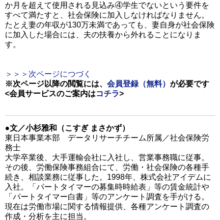
か月を超えて使用される見込み④学生でないという要件を
すべて満たすと、社会保険に加入しなければなりません。
たとえ妻の年収が130万未満であっても、妻自身が社会保険
に加入した場合には、夫の扶養から外れることになりま
す。
＞＞＞次ページにつづく
※次ページ以降の閲覧には、
会員登録（無料）
が必要です
<会員サービスのご案内は
コチラ
>
●文／小杉雅和（こすぎ まさかず）
東日本事業本部 データリサーチチーム所属／社会保険労
務士
大学卒業後、大手運輸会社に入社し、営業事務職に従事。
その後、労働保険事務組合にて、労働・社会保険の各種手
続き、相談業務に従事した。1998年、株式会社アイデムに
入社。「パートタイマーの募集時時給表」等の賃金統計や
「パートタイマー白書」等のアンケート調査を手がける。
現在は労働市場に関する情報提供、各種アンケート調査の
作成・分析を主に担当。