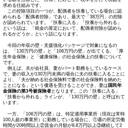
求める仕組みです。
この控除項目の一つが、配偶者を扶養している場合に認
められる「配偶者控除」であり、最大で「38万円」の控除
が認められています。「扶養に入る」「扶養から外れる」
という話は、「税金の算定において、配偶者控除が認めら
れるかどうか」という話になります。
今回の年収の壁・支援強化パッケージで対象になるの
は、「130万円の壁」と「106万円の壁」が出てくる、「厚
生年金保険」と「健康保険」の社会保険上の扶養について
です。
例えば、夫が会社員、妻がパート勤務をしているケース
で、妻の収入が130万円未満の場合に夫の扶養に入ることに
より、「夫が納める社会保険料で妻の社会保険料を納めた
ことになる」という優遇を受けることができ、妻は
国民年
金保険の第3号被保険者
となります。この「扶養に入る」
「扶養から外れる」ラインが、「130万円の壁」と呼ばれて
います。
一方、「106万円の壁」は、特定適用事業所（現在は常時
100人超の事業所）に勤務している場合に、①週の所定労働
時間が20時間以上②賃金の月額が8.8万円以上③継続して2