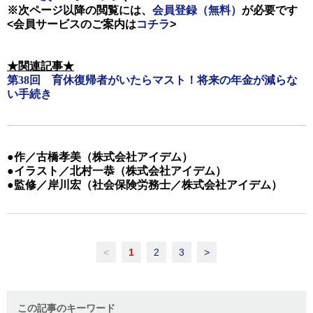
※次ページ以降の閲覧には、
会員登録（無料）
が必要です
<会員サービスのご案内は
コチラ
>
★関連記事★
第
38
回 育休復帰者がいたらマスト！将来の年金が減らな
い手続き
●作／古橋孝美（株式会社アイデム）
●イラスト／北村一恭（株式会社アイデム）
●監修／岸川宏（社会保険労務士／株式会社アイデム）
<
1
2
3
>
この記事のキーワード