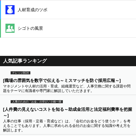
人材育成のツボ
シゴトの風景
人気記事ランキング
ナレッジBOX
[職場の雰囲気を数字で伝える～ミスマッチを防ぐ採用広報～]
マネジメントや人材の活用・育成、組織運営など、人事労務に関する課題や問
題をテーマに有識者や専門家に解説していただきます。
人事のための「お金」の学び／小橋一輝
[人件費の見えないコストを知る～助成金活用と法定福利費率を把握
～]
人事の仕事（採用・定着・育成など）は、「会社のお金をどう使うか？」を考
えることでもあります。人事に求められる会社のお金に関する知識や考え方を
解説します。