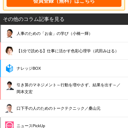
会員登録（無料）はこちら
その他のコラム記事を見る
人事のための「お金」の学び（小橋一輝）
【1分で読める】仕事に活かす色彩心理学（武田みはる）
ナレッジBOX
引き算のマネジメント～行動を増やさず、結果を出す～／
岡本文宏
口下手の人のためのトークテクニック／桑山元
ニュースPickUp