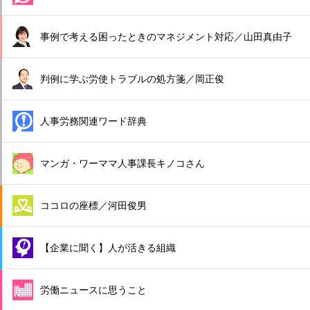
事例で考える困ったときのマネジメント対応／山田真由子
判例に学ぶ労使トラブルの処方箋／岡正俊
人事労務関連ワード辞典
マンガ・ワーママ人事課長キノコさん
ココロの座標／河田俊男
【企業に聞く】人が活きる組織
労働ニュースに思うこと