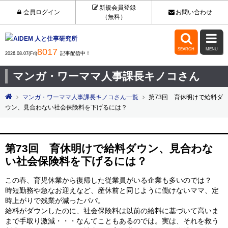
新規会員登録
会員ログイン
お問い合わせ
（無料）


8017
SEARCH
MENU
記事配信中！
2026.08.07(Fri)
マンガ・ワーママ人事課長キノコさん
マンガ・ワーママ人事課長キノコさん一覧
第73回 育休明けで給料ダ
ウン、見合わない社会保険料を下げるには？
第73回 育休明けで給料ダウン、見合わな
い社会保険料を下げるには？
この春、育児休業から復帰した従業員がいる企業も多いのでは？
時短勤務や急なお迎えなど、産休前と同じように働けないママ、定
時上がりで残業が減ったパパ。
給料がダウンしたのに、社会保険料は以前の給料に基づいて高いま
まで手取り激減・・・なんてこともあるのでは。実は、それを救う