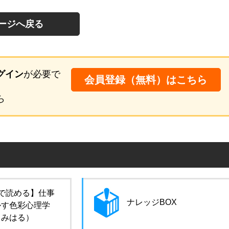
ージへ戻る
グイン
が必要で
会員登録（無料）はこちら
ら
で読める】仕事
ナレッジBOX
かす色彩心理学
田みはる）