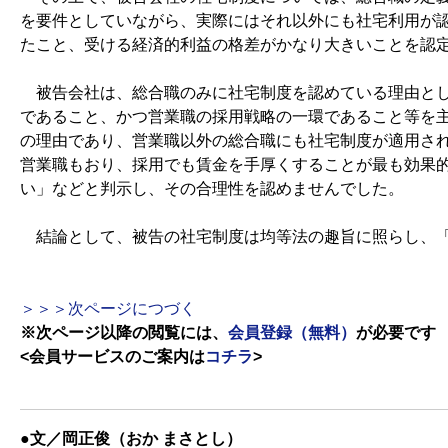
を要件としていながら、実際にはそれ以外にも社宅利用が
たこと、受ける経済的利益の格差がかなり大きいことを認
被告会社は、総合職のみに社宅制度を認めている理由とし
であること、かつ営業職の採用戦略の一環であること等を
の理由であり、営業職以外の総合職にも社宅制度が適用さ
営業職もおり、採用でも賃金を手厚くすることが最も効果
い」などと判示し、その合理性を認めませんでした。
結論として、被告の社宅制度は均等法の趣旨に照らし、「
＞＞＞次ページにつづく
※次ページ以降の閲覧には、
会員登録（無料）
が必要です
<会員サービスのご案内は
コチラ
>
●文／岡正俊（おか まさとし）