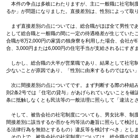
本件の争点は多岐にわたりますが、主に一般職に社宅制度
るか」が問題になりました。直接差別は、性別によって取
まず直接差別の点については、総合職がほぼ全て男性であ
として総合職と一般職の間に一定の待遇格差が生じていたこ
合職が8万2,000円の家賃の独身寮を利用した場合、会社が
合、3,000円または6,000円の住宅手当が支給されるにすぎ
しかし、総合職の大半が営業職であり、結果として社宅制
少ないことが原因であり、「性別に由来するものではない
次に間接差別の点についてです。まず判断する際の枠組み
則2条2号では「住宅の貸与」があげられていないことを確
条に抵触しなくとも民法等の一般法理に照らして「違法と
そして、被告会社の社宅制度についても、男女比率、制度
間接差別に該当するか否かを均等法の趣旨に照らして検討し
る法律行為を無効とするもの）違反等を検討すべき」とし
その上で、被告会社の社宅制度については、総合職の定義