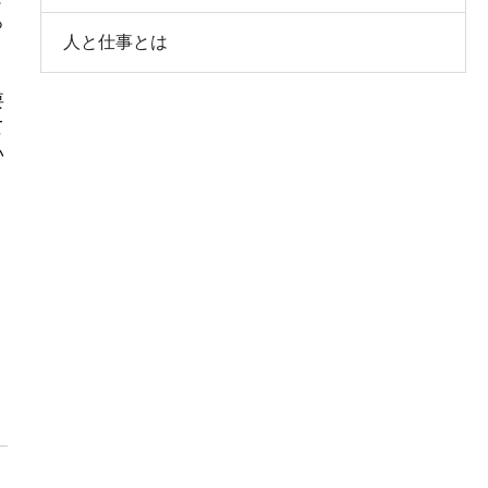
っ
人と仕事とは
要
て
い