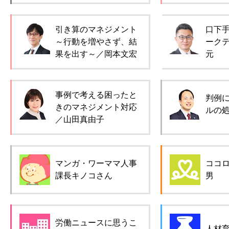
引き算のマネジメント
口下
～行動を増やさず、結
ーク
果を出す～／岡本文宏
元
事例で考える困ったと
判例
きのマネジメント対応
ルの
／山田真由子
マンガ・ワーママ人事
ココ
課長キノコさん
男
労働ニュースに思うこ
人材