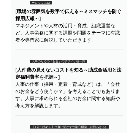
ナレッジBOX
[職場の雰囲気を数字で伝える～ミスマッチを防ぐ
採用広報～]
マネジメントや人材の活用・育成、組織運営な
ど、人事労務に関する課題や問題をテーマに有識
者や専門家に解説していただきます。
人事のための「お金」の学び／小橋一輝
[人件費の見えないコストを知る～助成金活用と法
定福利費率を把握～]
人事の仕事（採用・定着・育成など）は、「会社
のお金をどう使うか？」を考えることでもありま
す。人事に求められる会社のお金に関する知識や
考え方を解説します。
【1分で読める】仕事に活かす色彩心理学（武田みはる）