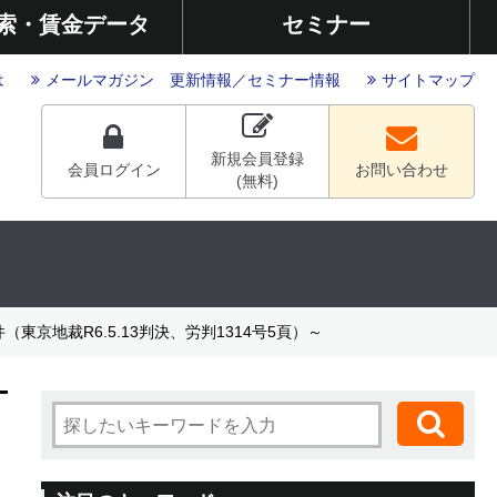
索・賃金データ
セミナー
は
メールマガジン
更新情報
／
セミナー情報
サイトマップ
新規会員登録
会員ログイン
お問い合わせ
(無料)
地裁R6.5.13判決、労判1314号5頁）～