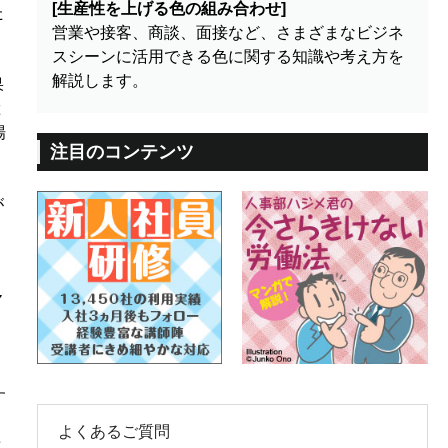
[生産性を上げる色の組み合わせ]
た
営業や接客、商談、面接など、さまざまなビジネ
スシーンに活用できる色に関する知識や考え方を
解説します。
果
総
場
注目のコンテンツ
が
７
、
す
よくあるご質問
と