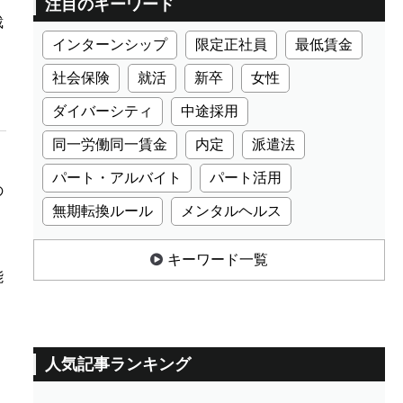
注目のキーワード
裁
インターンシップ
限定正社員
最低賃金
社会保険
就活
新卒
女性
ダイバーシティ
中途採用
同一労働同一賃金
内定
派遣法
パート・アルバイト
パート活用
の
無期転換ルール
メンタルヘルス
キーワード一覧
能
人気記事ランキング