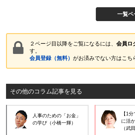
一覧ペ
２ページ目以降をご覧になるには、
会員ロ
す。
会員登録（無料）
がお済みでない方はこち
その他のコラム記事を見る
【1分
人事のための「お金」
に活
の学び（小橋一輝）
（武