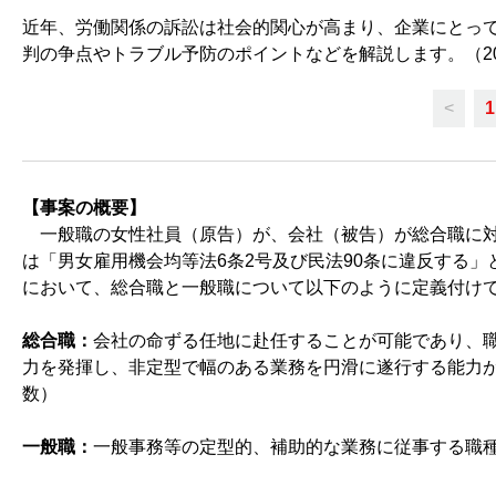
近年、労働関係の訴訟は社会的関心が高まり、企業にとっ
判の争点やトラブル予防のポイントなどを解説します。（202
<
1
【事案の概要】
一般職の女性社員（原告）が、会社（被告）が総合職に対
は「男女雇用機会均等法6条2号及び民法90条に違反する
において、総合職と一般職について以下のように定義付け
総合職：
会社の命ずる任地に赴任することが可能であり、
力を発揮し、非定型で幅のある業務を円滑に遂行する能力
数）
一般職：
一般事務等の定型的、補助的な業務に従事する職