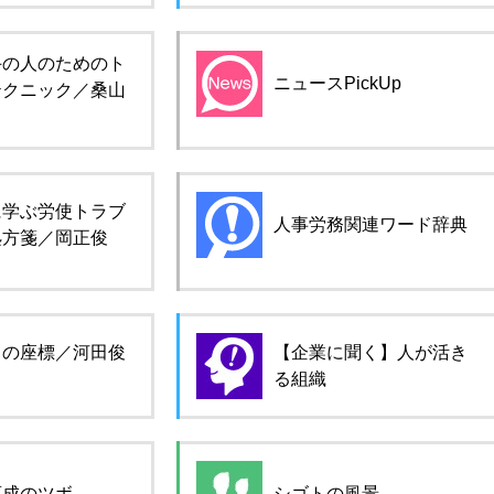
手の人のためのト
ニュースPickUp
テクニック／桑山
に学ぶ労使トラブ
人事労務関連ワード辞典
処方箋／岡正俊
ロの座標／河田俊
【企業に聞く】人が活き
る組織
育成のツボ
シゴトの風景