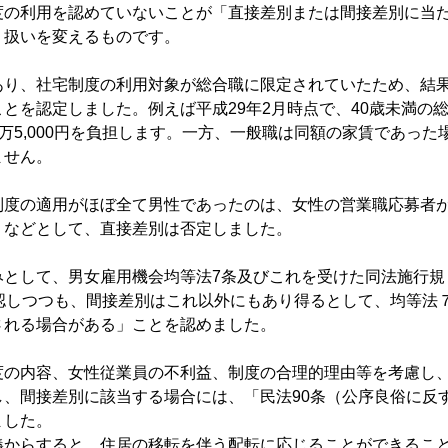
の利用を認めていないことが「直接差別または間接差別に当
り扱いを変えるものです。
り、社宅制度の利用対象が総合職に限定されていたため、結
とを認定しました。例えば平成29年2月時点で、40歳未満の
6万5,000円を負担します。一方、一般職は同額の家賃であった
ません。
度の適用がほぼ全て男性であったのは、女性の営業職応募者
」などとして、直接差別は否定しました。
として、男女雇用機会均等法7条及びこれを受けた同法施行規
認しつつも、間接差別はこれ以外にもあり得るとして、均等法
される場合がある」ことを認めました。
の内容、女性従業員の不利益、制度の合理的理由等を考慮し
、間接差別に該当する場合には、「民法90条（公序良俗に反
ました。
からすると、住居の移転を伴う配転に応じることができるこ