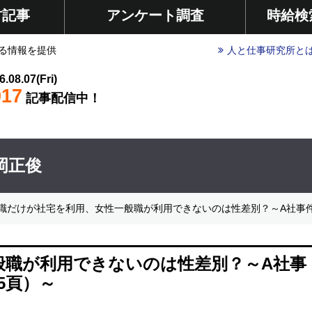
材記事
アンケート調査
時給検
る情報を提供
人と仕事研究所と
6.08.07(Fri)
017
記事配信中！
岡正俊
職だけが社宅を利用、女性一般職が利用できないのは性差別？～A社事件（東京
般職が利用できないのは性差別？～A社事
号5頁）～