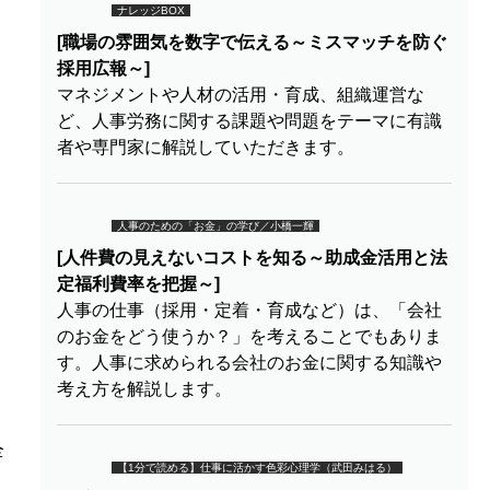
ナレッジBOX
[職場の雰囲気を数字で伝える～ミスマッチを防ぐ
採用広報～]
マネジメントや人材の活用・育成、組織運営な
ど、人事労務に関する課題や問題をテーマに有識
者や専門家に解説していただきます。
人事のための「お金」の学び／小橋一輝
[人件費の見えないコストを知る～助成金活用と法
定福利費率を把握～]
人事の仕事（採用・定着・育成など）は、「会社
のお金をどう使うか？」を考えることでもありま
す。人事に求められる会社のお金に関する知識や
考え方を解説します。
全
【1分で読める】仕事に活かす色彩心理学（武田みはる）