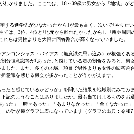
がわかりました。ここでは、18～39歳の男女から「地域」が
希望する進学先が少なかったから｣が最も高く、次いで｢やりたい
では、3位、4位と｢地元から離れたかったから｣、｢親や周囲
これらは男性よりも大幅に回答割合が高くなっていました。
アンコンシャス・バイアス（無意識の思い込み）が根強くあ
割分担意識等が｢あった｣と感じている者の割合をみると、男
いました。また、多くの地域・項目で男性よりも女性の回答割
分担意識を感じる機会が多かったことがうかがえます。
ったと感じているかどうか」を聞いた結果を地域別にみてみ
、下記のようなことはありましたか。最も当てはまるものをお
くあった」「時々あった」「あまりなかった」「全くなかった」
た」の計が棒グラフに表になっています（グラフの出典：令和7